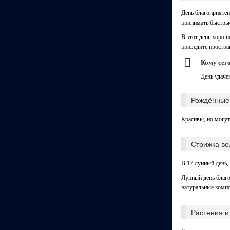
День благоприятен
принимать быстрые
В этот день хорош
приведите простра
Кому сег
День удаче
Рождённые 
Красивы, но могут
Стрижка во
В 17 лунный день,
Лунный день благо
натуральные компо
Растения и