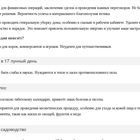
 для финансовых операций, заключения сделок и проведения важных переговоров. Не бо
 решения. Вероятность успеха и материального благополучия велика.
о проводить генеральную уборку дома, особенно в спальне и рабочем кабинете. Удалите
нство в порядок. Это поможет привлечь положительную энергию и улучшит ваше настро
одня повезёт?
н для воров, коммерсантов и игроков. Неудачен для путешественников.
в 17 лунный день
 быть слабы в науках. Нуждаются в тепле и ласке противоположного пола.
лос
 согласно тибетскому календарю, принесёт лишь болезни и тяготы.
приятен для проведения косметических процедур, особенно для ухода за кожей лица и т
ненты, такие как маски из овощей, фруктов и меда.
 садоводство