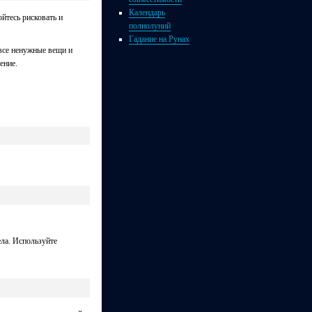
Календарь
йтесь рисковать и
полнолуний
Гадание на Рунах
 все ненужные вещи и
ение.
ела. Используйте