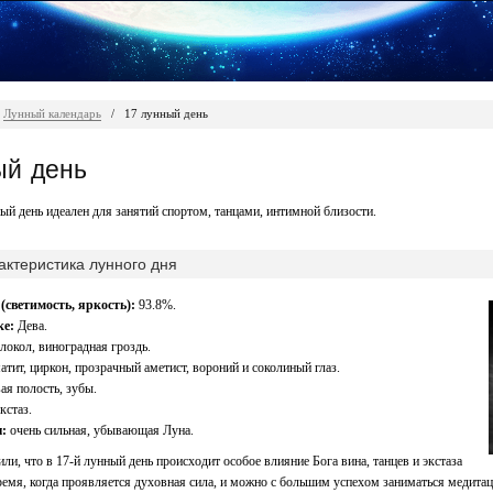
Лунный календарь
/
17 лунный день
ый день
й день идеален для занятий спортом, танцами, интимной близости.
ктеристика лунного дня
(светимость, яркость):
93.8%.
ке:
Дева.
локол, виноградная гроздь.
атит, циркон, прозрачный аметист, вороний и соколиный глаз.
ая полость, зубы.
кстаз.
:
очень сильная, убывающая Луна.
ли, что в 17-й лунный день происходит особое влияние Бога вина, танцев и экстаза
емя, когда проявляется духовная сила, и можно с большим успехом заниматься медитац