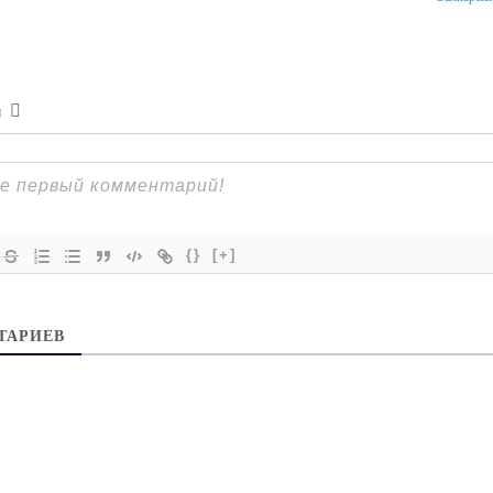
я
{}
[+]
ТАРИЕВ