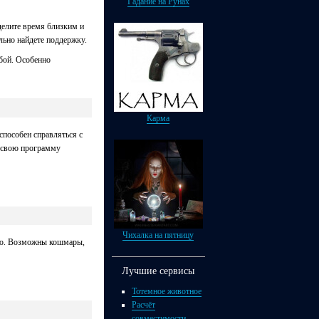
Гадание на Рунах
делите время близким и
льно найдете поддержку.
обой. Особенно
Карма
способен справляться с
в свою программу
Чихалка на пятницу
тью. Возможны кошмары,
Лучшие сервисы
Тотемное животное
Расчёт
совместимости