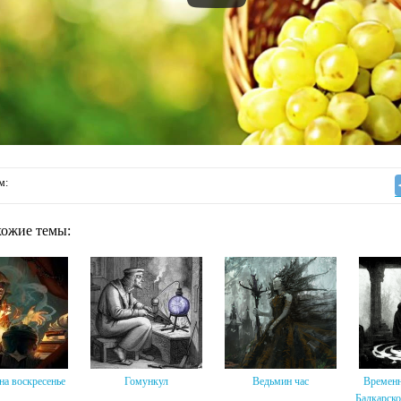
м:
хожие темы:
на воскресенье
Гомункул
Ведьмин час
Временн
Балкарск