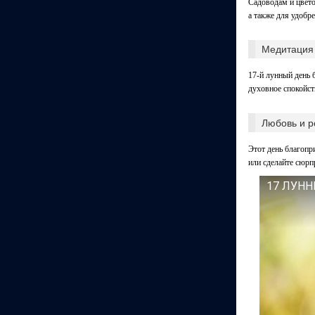
Садоводам и цвето
а также для удобр
Медитация 
17-й лунный день 
духовное спокойст
Любовь и р
Этот день благопр
или сделайте сюрп
17 ЛУНН