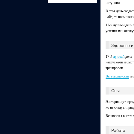
интуиции.
В этот день созда
найдите возможнос
17-й лунный день 
успешными окажут
Здоровье и
17-й
лунный
день 
нагрузками и быст
тренировок.
Вегетарианская
пищ
Сны
Эзотерики утверж
но не следует прид
Вещие сны в этот 
Работа