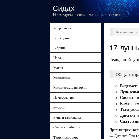
Сиддх
Исследуем паранормальные явления
Астрология
Астрология
/
Бестиарий
17 лунн
Гадание
Йога
Семнадцатый лунны
Магия
Общая хара
Микология
Видимость 
Мистические истории
Луна в зна
Нумерология
Символ:
ко
Камни:
гем
Религия
Тело:
ротов
Действие:
э
Руны и талисманы
Сила Луны
Сверхспособности
Древние греки вери
— Диониса. Это вр
Теории заговора