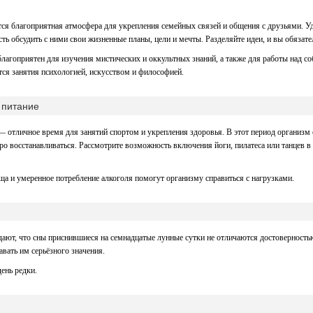
ется благоприятная атмосфера для укрепления семейных связей и общения с друзьями. У
ть обсудить с ними свои жизненные планы, цели и мечты. Разделяйте идеи, и вы обязате
благоприятен для изучения мистических и оккультных знаний, а также для работы над с
ся занятия психологией, искусством и философией.
 питание
— отличное время для занятий спортом и укрепления здоровья. В этот период организм 
ро восстанавливаться. Рассмотрите возможность включения йоги, пилатеса или танцев 
а и умеренное потребление алкоголя помогут организму справиться с нагрузками.
дают, что сны приснившиеся на семнадцатые лунные сутки не отличаются достовернос
авать им серьёзного значения.
день редки.