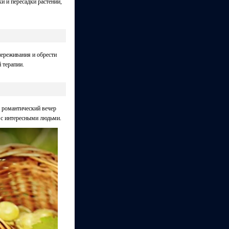
и и пересадки растений,
переживания и обрести
 терапии.
е романтический вечер
я с интересными людьми.