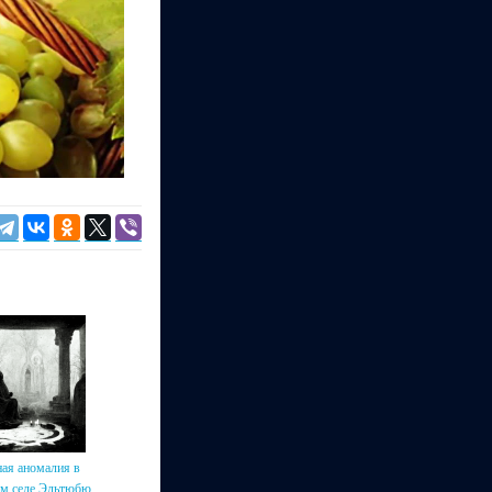
ая аномалия в
ом селе Эльтюбю