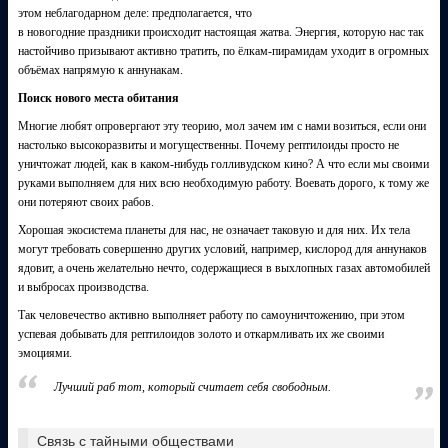
этом неблагодарном деле: предполагается, что
в новогодние праздники происходит настоящая жатва. Энергия, которую нас так
настойчиво призывают активно тратить, по ёлкам-пирамидам уходит в огромных
объёмах напрямую к аннунакам.
Поиск нового места обитания
Многие любят опровергают эту теорию, мол зачем им с нами возиться, если они
настолько высокоразвиты и могущественны. Почему рептилоиды просто не
уничтожат людей, как в каком-нибудь голливудском кино? А что если мы своими
руками выполняем для них всю необходимую работу. Воевать дорого, к тому же
они потеряют своих рабов.
Хорошая экосистема планеты для нас, не означает таковую и для них. Их тела
могут требовать совершенно других условий, например, кислород для аннунаков
ядовит, а очень желательно нечто, содержащиеся в выхлопных газах автомобилей
и выбросах производства.
Так человечество активно выполняет работу по самоуничтожению, при этом
успевая добывать для рептилоидов золото и откармливать их же своими
эмоциями.
Лучший раб тот, который считает себя свободным.
Связь с тайными обществами