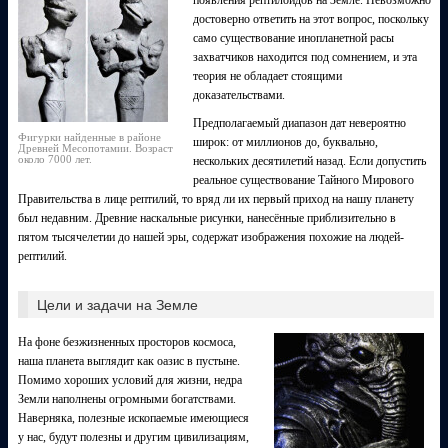
появления рептилоидов на Земле. Невозможно
достоверно ответить на этот вопрос, поскольку
само существование инопланетной расы
захватчиков находится под сомнением, и эта
теория не обладает стоящими
доказательствами.
Предполагаемый диапазон дат невероятно
Фигурки найденные в районе
широк: от миллионов до, буквально,
Древней Месопотамии. Возраст
около 7000 лет.
нескольких десятилетий назад. Если допустить
реальное существование Тайного Мирового
Правительства в лице рептилий, то вряд ли их первый приход на нашу планету
был недавним. Древние наскальные рисунки, нанесённые приблизительно в
пятом тысячелетии до нашей эры, содержат изображения похожие на людей-
рептилий.
Цели и задачи на Земле
На фоне безжизненных просторов космоса,
наша планета выглядит как оазис в пустыне.
Помимо хороших условий для жизни, недра
Земли наполнены огромными богатствами.
Наверняка, полезные ископаемые имеющиеся
у нас, будут полезны и другим цивилизациям,