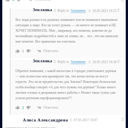
Землянка
Reply to
Анонимно
26.03.2023 19:25
Все люди разные и по разному понимают или не понимают нынешнюю
ситуацию в мире. Кто не хочет думать — он ничего не понимает и НЕ
ХОЧЕТ ПОНИМАТЬ. Мне , например, все понятно, конечно не до
мельчайших подробностей я знаю их планы, но… все , что вы написали
мне понятно. Все правильно вы озвучили.
Ответить
0
Землянка
Reply to
Анонимно
26.03.2023 19:30
Обратите внимание, с какой наглостью в городах уничтожают деревья
— или полностью или кронируют так, что ветки потом не могут
отрасти. Это ли не вредительство для Землян? Некоторые безмозглые
особи вообще говорят «А для чего нужны эти деревья? Только много
листьев осенью и дворникам много работы.» Может таких тупых уже
успели рептилии переформатировать!!!
Ответить
2
Алиса Александрова
07.05.2017 10:07