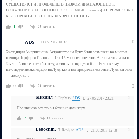
СУЩЕСТВУЮТ И ПРОЯВЛЕНЫ В НИЗКОМ ДИАПАЗОНЕ,НО К
СОЖАЛЕНИЮ СЕНСОРНЫЙ ПОРОГ ЗЕМЛЯН (гипофиз) АТТРОФИРОВАН
К ВОСПРИЯТИЮ. ЭТО ПРАВДА ЗРИТЕ ИСТИНУ
Ответить
1
ADS
11.05.2017 10:32
Экспедиции Американских Астронавтов на Луну были возможны во-многом
помощи Порфирия Иванова… Он ИХ упросил отпустить Астронастов назад на
Землю. А иначе никто бы от туда живым не вернулся бы… Вот поэтому
пилотируемые экспедиции на Луну, как и вся программа освоения Луны сегодня
— свернуты…
Ответить
0
Михаил
Reply to
ADS
27.05.2017 23:21
Про иванова вот это вы батенька дали жару.
Ответить
2
Lebochin.
Reply to
ADS
21.08.2017 12:18