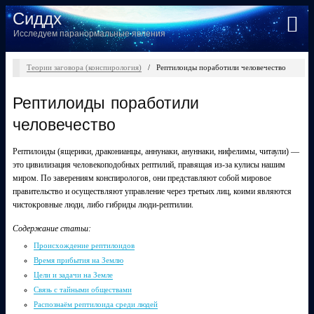
Сиддх
Исследуем паранормальные явления
Теории заговора (конспирология)
/
Рептилоиды поработили человечество
Рептилоиды поработили
человечество
Рептилоиды (ящерики, драконианцы, аннунаки, ануннаки, нифелимы, читаули) —
это цивилизация человекоподобных рептилий, правящая из-за кулисы нашим
миром. По заверениям конспирологов, они представляют собой мировое
правительство и осуществляют управление через третьих лиц, коими являются
чистокровные люди, либо гибриды люди-рептилии.
Содержание статьи:
Происхождение рептилоидов
Время прибытия на Землю
Цели и задачи на Земле
Связь с тайными обществами
Распознаём рептилоида среди людей