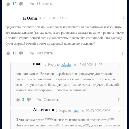
Ответить
12
KOsha
25.12.2019 23:55
предлагаю взорвать землю на зло всем инопланетным захватчикам и закончить
это издевательство (так же предлагаю разместить заряды на дуне и рвануть также
с полной стерилизацией солнечной системы = вспышка сверхновой. Это господа
будет жирной точкой в этом дурдомной новелле во вселенной
Ответить
11
иван
Reply to
KOsha
15.04.2021 11:07
они ..эти самые ..Рептилии ….работают по программе уничтожения …а
люди этого не понимают ….стремятся в многоэтажки …..это всё для
того , что уничтожить большую часть человечества в случае с большой
техногенной катастрофой …спасибо за внимание !!!
Ответить
3
Анастасия
Reply to
иван
28.03.2023 02:06
И что же нам делать??!!!Как спасить наши жизни и человечество??!!!
Пока они нас не уничтожили!!!!Если это правда!!!!Да и я не хочу чтобы