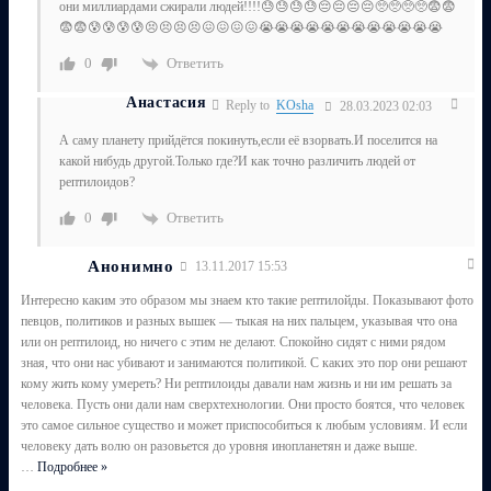
они миллиардами сжирали людей!!!!😓😓😓😓😔😔😔😔🥺🥺🥺🥺😨😨
😨😨😰😰😰😰😣😣😣😣😖😖😖😖😭😭😭😭😭😭😭😭😭😭😭😭
Ответить
0
Анастасия
Reply to
KOsha
28.03.2023 02:03
А саму планету прийдётся покинуть,если её взорвать.И поселится на
какой нибудь другой.Только где?И как точно различить людей от
рептилоидов?
Ответить
0
Анонимно
13.11.2017 15:53
Интересно каким это образом мы знаем кто такие рептилойды. Показывают фото
певцов, политиков и разных вышек — тыкая на них пальцем, указывая что она
или он рептилоид, но ничего с этим не делают. Спокойно сидят с ними рядом
зная, что они нас убивают и занимаются политикой. С каких это пор они решают
кому жить кому умереть? Ни рептилоиды давали нам жизнь и ни им решать за
человека. Пусть они дали нам сверхтехнологии. Они просто боятся, что человек
это самое сильное существо и может приспособиться к любым условиям. И если
человеку дать волю он разовьется до уровня инопланетян и даже выше.
…
Подробнее »