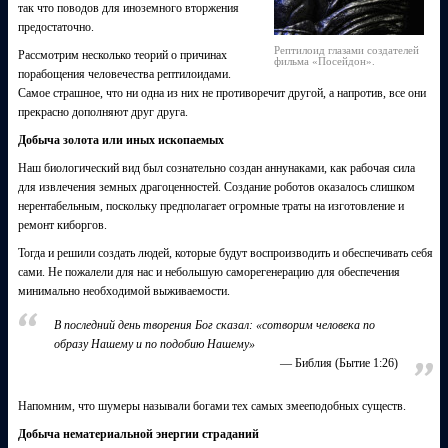
так что поводов для иноземного вторжения
предостаточно.
Рептилоид глазами создателей
Рассмотрим несколько теорий о причинах
фильма «Посейдон».
порабощения человечества рептилоидами.
Самое страшное, что ни одна из них не противоречит другой, а напротив, все они
прекрасно дополняют друг друга.
Добыча золота или иных ископаемых
Наш биологический вид был сознательно создан аннунаками, как рабочая сила
для извлечения земных драгоценностей. Создание роботов оказалось слишком
нерентабельным, поскольку предполагает огромные траты на изготовление и
ремонт киборгов.
Тогда и решили создать людей, которые будут воспроизводить и обеспечивать себя
сами. Не пожалели для нас и небольшую саморегенерацию для обеспечения
минимально необходимой выживаемости.
В последний день творения Бог сказал: «сотворим человека по
образу Нашему и по подобию Нашему»
Библия (Бытие 1:26)
Напомним, что шумеры называли богами тех самых змееподобных существ.
Добыча нематериальной энергии страданий