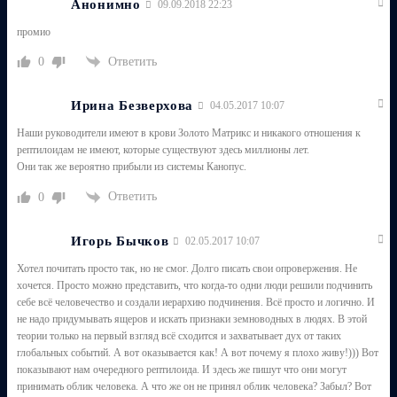
Анонимно
09.09.2018 22:23
промио
Ответить
0
Ирина Безверхова
04.05.2017 10:07
Наши руководители имеют в крови Золото Матрикс и никакого отношения к
рептилоидам не имеют, которые существуют здесь миллионы лет.
Они так же вероятно прибыли из системы Канопус.
Ответить
0
Игорь Бычков
02.05.2017 10:07
Хотел почитать просто так, но не смог. Долго писать свои опровержения. Не
хочется. Просто можно представить, что когда-то одни люди решили подчинить
себе всё человечество и создали иерархию подчинения. Всё просто и логично. И
не надо придумывать ящеров и искать признаки земноводных в людях. В этой
теории только на первый взгляд всё сходится и захватывает дух от таких
глобальных событий. А вот оказывается как! А вот почему я плохо живу!))) Вот
показывают нам очередного рептилоида. И здесь же пишут что они могут
принимать облик человека. А что же он не принял облик человека? Забыл? Вот