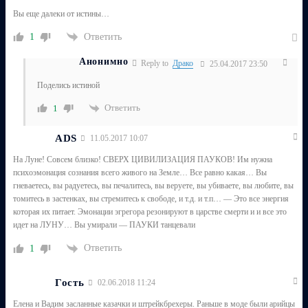
Вы еще далеки от истины…
Ответить
1
Анонимно
Reply to
Драко
25.04.2017 23:50
Поделись истиной
Ответить
1
ADS
11.05.2017 10:07
На Луне! Совсем близко! СВЕРХ ЦИВИЛИЗАЦИЯ ПАУКОВ! Им нужна
психоэмонация сознания всего живого на Земле… Все равно какая… Вы
гневаетесь, вы радуетесь, вы печалитесь, вы веруете, вы убиваете, вы любите, вы
томитесь в застенках, вы стремитесь к свободе, и т.д. и т.п… — Это все энергия
которая их питает. Эмонации эгрегора резонируют в царстве смерти и и все это
идет на ЛУНУ… Вы умирали — ПАУКИ танцевали
Ответить
1
Гость
02.06.2018 11:24
Елена и Вадим засланные казачки и штрейкбрехеры. Раньше в моде были арийцы