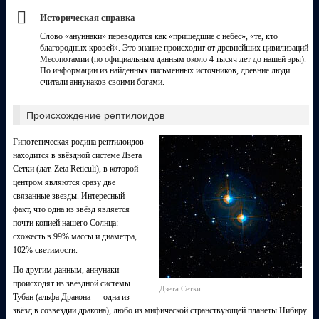
Историческая справка
Слово «ануннаки» переводится как «пришедшие с небес», «те, кто
благородных кровей». Это знание происходит от древнейших цивилизаций
Месопотамии (по официальным данным около 4 тысяч лет до нашей эры).
По информации из найденных письменных источников, древние люди
считали аннунаков своими богами.
Происхождение рептилоидов
Гипотетическая родина рептилоидов
находится в звёздной системе Дзета
Сетки (лат. Zeta Reticuli), в которой
центром являются сразу две
связанные звезды. Интересный
факт, что одна из звёзд является
почти копией нашего Солнца:
схожесть в 99% массы и диаметра,
102% светимости.
По другим данным, аннунаки
происходят из звёздной системы
Дзета Сетки
Тубан (альфа Дракона — одна из
звёзд в созвездии дракона), любо из мифической странствующей планеты Нибиру