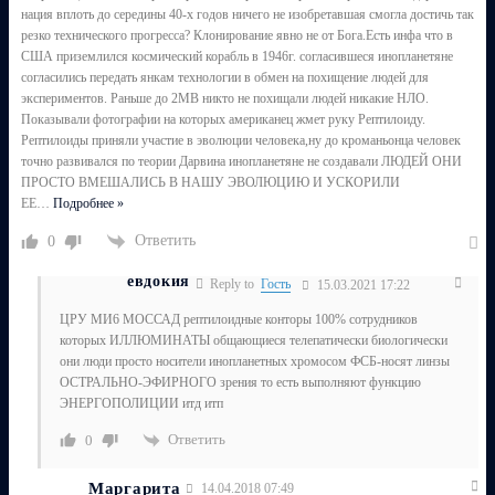
нация вплоть до середины 40-х годов ничего не изобретавшая смогла достичь так
резко технического прогресса? Клонирование явно не от Бога.Есть инфа что в
США приземлился космический корабль в 1946г. согласившеся инопланетяне
согласились передать янкам технологии в обмен на похищение людей для
экспериментов. Раньше до 2МВ никто не похищали людей никакие НЛО.
Показывали фотографии на которых американец жмет руку Рептилоиду.
Рептилоиды приняли участие в эволюции человека,ну до кроманьонца человек
точно развивался по теории Дарвина инопланетяне не создавали ЛЮДЕЙ ОНИ
ПРОСТО ВМЕШАЛИСЬ В НАШУ ЭВОЛЮЦИЮ И УСКОРИЛИ
ЕЕ
…
Подробнее »
Ответить
0
евдокия
Reply to
Гость
15.03.2021 17:22
ЦРУ МИ6 МОССАД рептилоидные конторы 100% сотрудников
которых ИЛЛЮМИНАТЫ общающиеся телепатически биологически
они люди просто носители инопланетных хромосом ФСБ-носят линзы
ОСТРАЛЬНО-ЭФИРНОГО зрения то есть выполняют функцию
ЭНЕРГОПОЛИЦИИ итд итп
Ответить
0
Маргарита
14.04.2018 07:49