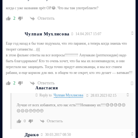
когда с уже названия прёт ОР😂. Что вы там употребляете?
Ответить
2
Чулпан Мухлисова
14.04.2017 15:07
Еще год назад я бы тоже подумала, что это параноя, а теперь когда знаешь что
творят сатанисты…(((
в этом фильме ответы на все вопросы!!!!!!!!!!! Анунакам (рептилоидам) надо
быть благодарными! Кто то очень хочет, что бы мы их возненавидели, и они
перестали нас защищать. Тогда точно придут апексиканцы, и мы все станем
рабами, и еще кормом для них. в общем то не секрет, кто это делает — ватикан!!!
Ответить
2
Анастасия
Reply to
Чулпан Мухлисова
28.03.2023 02:15
Лучше от всех избавится, кто нас есть!!!!Ненавижу их!!!!😓😓😓😓😔
😔😔😔🥺🥺🥺🥺
Ответить
0
Драко
30.03.2017 08:50