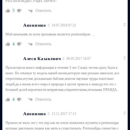
РЕПТИЛОИДЫ СУЩЕСТВУЮТ!
Ответить
5
Анонимно
18.07.2018 07:32
Мой начальник по всем признакам является рептилойдом….
Ответить
4
Алеся Казакевич
06.05.2017 10:07
Просмотрела много информации в течение 3 лет. Скажу честно,сразу была в
шоке. Но откинув ту модель нашей жизни,которую нам реально навязали ,все
стереотипы,изучив досканально библию,многие научные труды известных
людей,да и жизнь всего мира и природы в целом пришла к выводу,что это с
большей долей вероятности неприятная,отвратительная,печальная ПРАВДА.
Ответить
4
Анонимно
13.11.2017 17:13
Прошло не мало лет с тех пор как на земле появились мутанты и рептилоиды
которые диктовали людям как жить и существовать. Рептилойды совместно с