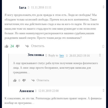
lara
11.11.2016 11:11
Я могу предположить,что доля правды в этом есть. Люди не свободны! Мы
обладаем только иллюзией свободы. Причем все,на всех континентах. Такое
впечатление,что мы действительно стадо.и мы на кого-то падем. Не на власти
наши,они тоже их нашего стада,просто они нами руководят и им позволено
больше. Но нами манипулируют.распоряжаются нашими судьбами,нашим
рождением нашей смерти. Просто тошно,когда это понимаешь!!
Ответить
24
Землянка
Reply to
lara
26.03.2023 19:16
А еще присваивают статус раба путем получения номера физического
лица. А оное лицо просто бесправное, конституция написана для
гражданина…
Ответить
0
Аноним
12.01.2019 22:00
К сожалению, но это так. Рептилоиды действительно правят миром. А финансы-
вообще их программа…