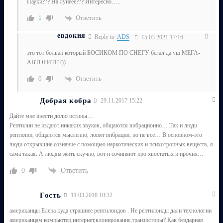
Пауки??? На лунеее??? Интересно…..
Ответить
1
евдокия
Reply to
ADS
15.03.2021 17:16
это тот болван который БОСИКОМ ПО СНЕГУ бегал да уш МЕГА-
АВТОРИТЕТ))
Ответить
0
Добрая кобра
29.11.2017 15:22
Дайте мне внести долю истины…
Рептилии не издают никаких звуков, общаются вибрационно… Так и люди
рептилии, общаются мысленно, ловят вибрации, но не все… В основном-это
люди открывшие сознание с помощью наркотических и психотропных веществ, я
сама такая. А людям жить скучно, вот и сочиняют про хвостатых и прочих…
Ответить
0
Гость
11.03.2018 10:32
американцы Елена куда страшнее рептилоидов . Не рептилоиды дали технологии
американцам компьютер,интернет,клонирование,транзисторы? Как бездарная