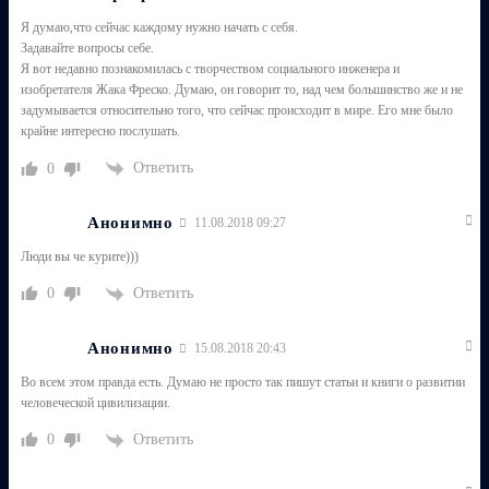
Я думаю,что сейчас каждому нужно начать с себя.
Задавайте вопросы себе.
Я вот недавно познакомилась с творчеством социального инженера и
изобретателя Жака Фреско. Думаю, он говорит то, над чем большинство же и не
задумывается относительно того, что сейчас происходит в мире. Его мне было
крайне интересно послушать.
Ответить
0
Анонимно
11.08.2018 09:27
Люди вы че курите)))
Ответить
0
Анонимно
15.08.2018 20:43
Во всем этом правда есть. Думаю не просто так пишут статьи и книги о развитии
человеческой цивилизации.
Ответить
0