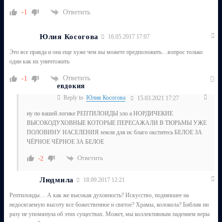
Ответить
-1
Юлия Косогова
16.05.2017 17:07
Это все правда и она еще хуже чем вы можете предположить…вопрос только
один как их уничтожить
Ответить
-1
евдокия
Reply to
Юлия Косогова
15.03.2021 17:27
ну по вашей логике РЕПТИЛОИДЫ зло а НОРДИЧЕКИЕ
ВЫСОКОДУХОВНЫЕ КОТОРЫЕ ПЕРЕСАЖАЛИ В ТЮРЬМЫ УЖЕ
ПОЛОВИНУ НАСЕЛЕНИЯ земля для нс благо окститесь БЕЛОЕ ЗА
ЧЁРНОЕ ЧЁРНОЕ ЗА БЕЛОЕ
Ответить
-2
Людмила
18.09.2017 12:21
Рептилоиды… А как же высокая духовность? Искусство, поднявшее на
недосягаемую высоту все божественное и святое? Храмы, колокола? Библия ни
разу не упомянула об этих существах. Может, мы коллективным падением веры