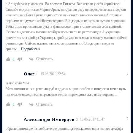
с Альдебарана у масонов. Во времена Гитлера. Все искали у себя «арийское»
Спасибо оккультистке Марии Орсик которая ни разу не перекрестилась в церкви
и не верила в Бога.Сразу видно что за ней стояли атеисты- масоны.Англичане
первыми придумали арийскую теорию. Виндзоры и их «самая путная хорошая»
Бабка Лиза протягивала руку в фашистском приветствие мнила себя арийкой.
Сейчас в «десятые» масоны арийцев променяли на рептилоидов.А украинцы
кричат все мы арийцы.Украинцы, арийцы уже не в моде в моде у масонов сейчас
рептилоиды. Сейчас активно пытаются доказать что Виндзоры теперь не
арийцы
…
Подробнее »
Ответить
1
Олег
15.06.2019 22:54
А что если Моя
Мать помнит жизнь рептилоида? и других миров особенно интересно точка нуль
где можно находиться астральным телом и проходить сквозь метеориты…
Ответить
1
Александро Имперцев
13.05.2017 15:47
обратил внимание на изображение рептилоид женскового пола нет это джаффа