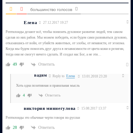
большинство голосов
Елена
27.12.2017 19:27
Рептилоиды делают всё, чтобы понизить духовное развитие людей, тем самом
сделав из них рабов. Мы можем победить, если будем сами развиваться духовно,
отказавшись от войн, от убийств животных, от злобы, от ненависти, от эгоизма.
Когда мы будем помогать друг друга в независимости от цвета кожи и религии,
тогда они не смогут ничего сделать. И создал нас Бог, а не эти…
Ответить
49
вадим
Reply to
Елена
13.01.2018 23:20
Хоть одна позитивная и правильная мысль
Ответить
4
виктория миннегулова
15.08.2017 13:37
Рептилоиды это обычные черти говоря по-русски
Ответить
28