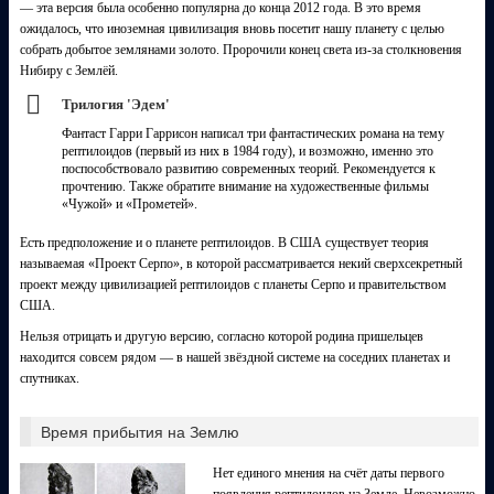
— эта версия была особенно популярна до конца 2012 года. В это время
ожидалось, что иноземная цивилизация вновь посетит нашу планету с целью
собрать добытое землянами золото. Пророчили конец света из-за столкновения
Нибиру с Землёй.
Трилогия 'Эдем'
Фантаст Гарри Гаррисон написал три фантастических романа на тему
рептилоидов (первый из них в 1984 году), и возможно, именно это
поспособствовало развитию современных теорий. Рекомендуется к
прочтению. Также обратите внимание на художественные фильмы
«Чужой» и «Прометей».
Есть предположение и о планете рептилоидов. В США существует теория
называемая «Проект Серпо», в которой рассматривается некий сверхсекретный
проект между цивилизацией рептилоидов с планеты Серпо и правительством
США.
Нельзя отрицать и другую версию, согласно которой родина пришельцев
находится совсем рядом — в нашей звёздной системе на соседних планетах и
спутниках.
Время прибытия на Землю
Нет единого мнения на счёт даты первого