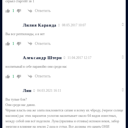
серьял старгейт зв 1
Ответить
1
Лилия Каранда
08.05.2017 10:07
Вы все рептилоиды, а я нет
Ответить
1
Александр Штерн
11.04.2017 12:17
воспитывай в себе паранойю они среди нас
Ответить
1
Лин
04.03.2021 16:11
Вы тупые бля?
Они среди нас давно.
Чёрная власть она же элита поклоняется сатане и всему их чброду, (череое солнце
масонов) рас этих паразитов уология насяитывает около 64 видов известных,
между собой они всё поделили. Луна (приливы и отливы) испокон веков, забор
энергии и влияние на землю 2 раза в сутки. Все должны это щнать ОНИ