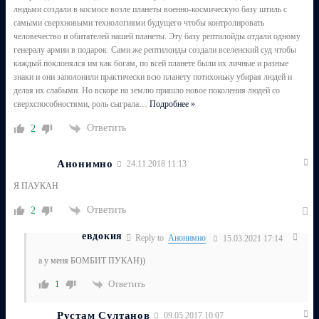
людьми создали в космосе возле планеты военно-космическую базу штиль с
самыми сверхновыми технологиями будущего чтобы контролировать
человечество и обитателей нашей планеты. Эту базу рептилойды отдали одному
генералу армии в подарок. Сами же рептилоиды создали вселенский суд чтобы
каждый поклонялся им как богам, по всей планете были их личные и разные
знаки и они заполонили практически всю планету потихоньку убирая людей и
делая их слабыми. Но вскоре на землю пришло новое поколения людей со
сверхспособностями, роль сыграла
…
Подробнее »
Ответить
2
Анонимно
24.11.2018 11:13
Я ПАУКАН
Ответить
2
евдокия
Reply to
Анонимно
15.03.2021 17:14
а у меня БОМБИТ ПУКАН))
Ответить
1
Рустам Султанов
09.05.2017 10:07