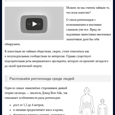
Можем ли мы считать тайным то,
что всем известно?
О связи рептилоидов с
иллюминатами и масонами
слышали уже все. Вряд ли
подлинные наместники иноземных
захватчиков дали бы себя
обнаружить.
К известным же тайным обществам, скорее, стоит относиться как
к полуподпольным сообществам по интересам. Однако существует
подозрительная речь американского президента, которую он произнёс незадолго
до своей трагической смерти.
Распознаём рептилоида среди людей
Один из самых знаменитых сторонников данной
теории заговора — писатель Дэвид Вон Айк, так
описывает особененности расы рептилодов:
рост от 1,5 до 4 метров;
в питании предпочитают мясо и кровь;
физически намного сильнее, здоровее и