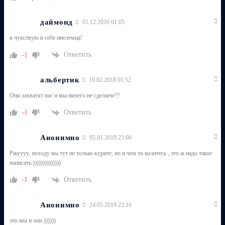
даймонд
01.12.2016 01:05
я чувствую в себе иноземца!
Ответить
-1
альбертик
10.02.2018 01:52
Они захватят нас и мы ничего не сделаем!!!
Ответить
-1
Анонимно
05.01.2019 23:00
Ржуууу, походу вы тут не только курите, но и чем то колитесь , это ж надо такое
написать:))))))))))))))
Ответить
-1
Анонимно
24.05.2019 22:16
это мы и они ))))))