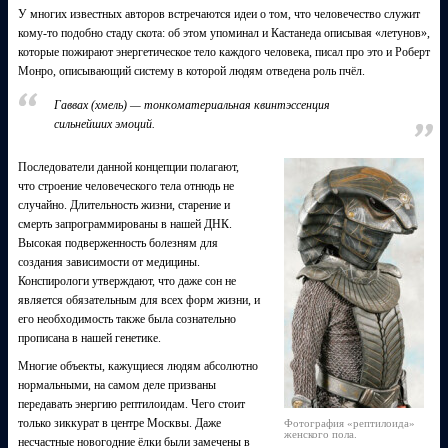
У многих известных авторов встречаются идеи о том, что человечество служит
кому-то подобно стаду скота: об этом упоминал и Кастанеда описывая «летунов»,
которые пожирают энергетическое тело каждого человека, писал про это и Роберт
Монро, описывающий систему в которой людям отведена роль пчёл.
Гаввах (хмель) — тонкоматериальная квинтэссенция
сильнейших эмоций.
Последователи данной концепции полагают,
что строение человеческого тела отнюдь не
случайно. Длительность жизни, старение и
смерть запрограммированы в нашей ДНК.
Высокая подверженность болезням для
создания зависимости от медицины.
Конспирологи утверждают, что даже сон не
является обязательным для всех форм жизни, и
его необходимость также была сознательно
прописана в нашей генетике.
Многие объекты, кажущиеся людям абсолютно
нормальными, на самом деле призваны
передавать энергию рептилоидам. Чего стоит
только зиккурат в центре Москвы. Даже
Фотография «рептилоида»
женского пола.
несчастные новогодние ёлки были замечены в