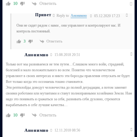
Ответить
10
Привет
Reply to
Анонимно
05.12.2020 17:23
Они не сидят рядом с нами , они управляют и контролируют нас. И
контроль постоянный.
Ответить
3
Анонимно
15.08.2018 20:51
Только вот мы развиваемся не тем путем…Слишком много войн, страданий,
болезней и мало положительного во всем. Понятно что человечеством
управляют в своих интересах и никто эти борозды правления отпускать не будет.
Вот только когда это осознаешь тошно становится.
Эти рептилойды доведут человечества до полной деградации, а потом заменят
своими роботами или мутантами и станут полноправными хозяйнами Земли. Нам
надо это понимать и сражаться за себя, развивать себя духовно, стремится
вырабатывать в себе лучшие качества…
Ответить
10
Анонимно
12.11.2018 08:56