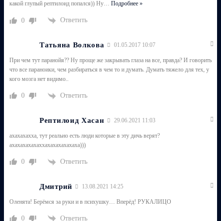
какой глупый рептилоид попался)) Ну
…
Подробнее »
Ответить
0
Татьяна Волкова
01.05.2017 10:07
При чем тут паранойя?? Ну проще же закрывать глаза на все, правда? И говорить
что все параноики, чем разбираться в чем то и думать. Думать тяжело для тех, у
кого мозга нет видимо..
Ответить
0
Рептилоид Хасан
29.06.2021 11:03
ахахахахха, тут реально есть люди которые в эту дичь верят?
ахахахахахаххахахахахахаха)))
Ответить
0
Дмитрий
13.08.2021 14:25
Оленята! Берёмся за руки и в психушку… Вперёд! РУКАЛИЦО
Ответить
0