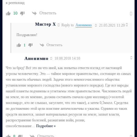
я рептилоид
Ответить
10
Мистер Х
Reply to
Анонимно
21.05.2021 11:29
Поздравляю!
Ответить
1
Анонимно
18.08.2018 14:10
Что за бред! Всё это ни что иной, как попытка отвести взгляд от настоящей
угрозы человечеству. Это — тайное мировое правительство, состоящее из самых
что ни наесть обычных людей. Задачи этого немногочисленного общества:
установление мирового господства (нового мирового порядка). Где все народы
нашей планеты подчинены и угнетаемы этим правительством. Численность людей
на земле, по их мнению, должна составить сначала один миллиард («золотой
миллиард», кто не слышал, загуглите, что это такое), а затем 0,5милл. Средства
по достижению этой цели поистине античеловечны и ужасны. Одними из таких
средств являются, захват материальных ресурсов на земле, захват власти,
распространение болезней, разжигание войн, розни,
способствование
…
Подробнее »
Ответить
8