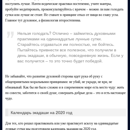
поступить лучше. Начти ведические практики постепенно, учите мантры,
пробуйте медитировать, проконсультируйтесь с врачом – можно ли вам голодать
сутки или лучше не стоит. Не ставьте в принципе отказ от пищи во главу угла.
Главное тут духовное, а физиология второстепенна.
Нельзя голодать? Отлично – займитесь духовными
практиками на одиннадцатые лунные сутки.
Старайтесь отдаваться им полностью, не бойтесь.
Пытайтесь привнести все полезное, что получили в
день экадаши, в обычную, повседневную жизнь. Если у
вас получится – то это точно будет победой.
Не забывайте, что развитие духовной стороны идет рука об руку с
общепринятыми моральными принципами: не убий, не укради, не ври, не
обманывай. Как бы ни было сложно и в современном мире есть место чуду: жить
по совести, заботится о своей душе, совершать добрые дела – это и есть настоящее
чудо.
Календарь экадаши на 2020 год
Для тех, кто решил практиковать или уже практикует аскезу на одиннадцатые
лунные сутки мы подготовили календарь экадаши на 2020 год.