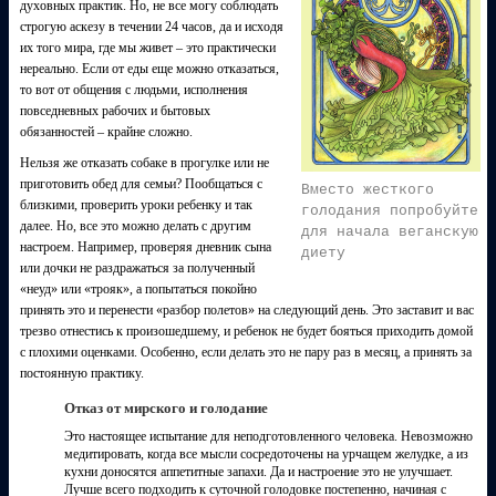
духовных практик. Но, не все могу соблюдать
строгую аскезу в течении 24 часов, да и исходя
их того мира, где мы живет – это практически
нереально. Если от еды еще можно отказаться,
то вот от общения с людьми, исполнения
повседневных рабочих и бытовых
обязанностей – крайне сложно.
Нельзя же отказать собаке в прогулке или не
приготовить обед для семьи? Пообщаться с
Вместо жесткого
близкими, проверить уроки ребенку и так
голодания попробуйте
далее. Но, все это можно делать с другим
для начала веганскую
настроем. Например, проверяя дневник сына
диету
или дочки не раздражаться за полученный
«неуд» или «трояк», а попытаться покойно
принять это и перенести «разбор полетов» на следующий день. Это заставит и вас
трезво отнестись к произошедшему, и ребенок не будет бояться приходить домой
с плохими оценками. Особенно, если делать это не пару раз в месяц, а принять за
постоянную практику.
Отказ от мирского и голодание
Это настоящее испытание для неподготовленного человека. Невозможно
медитировать, когда все мысли сосредоточены на урчащем желудке, а из
кухни доносятся аппетитные запахи. Да и настроение это не улучшает.
Лучше всего подходить к суточной голодовке постепенно, начиная с