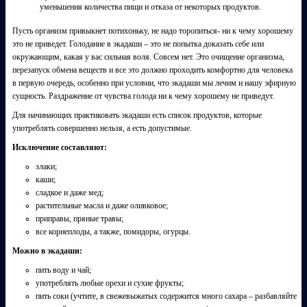
уменьшения количества пищи и отказа от некоторых продуктов.
Пусть организм привыкнет потихоньку, не надо торопиться- ни к чему хорошему
это не приведет. Голодание в экадаши – это не попытка доказать себе или
окружающим, какая у вас сильная воля. Совсем нет. Это очищение организма,
перезапуск обмена веществ и все это должно проходить комфортно для человека
в первую очередь, особенно при условии, что экадаши мы лечим и нашу эфирную
сущность. Раздражение от чувства голода ни к чему хорошему не приведут.
Для начинающих практиковать экадаши есть список продуктов, которые
употреблять совершенно нельзя, а есть допустимые.
Исключение составляют:
злаки;
каши;
сладкое и даже мед;
растительные масла и даже оливковое;
приправы, пряные травы;
все корнеплоды, а также, помидоры, огурцы.
Можно в экадаши:
пить воду и чай;
употреблять любые орехи и сухие фрукты;
пить соки (учтите, в свежевыжатых содержится много сахара – разбавляйте