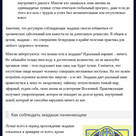
внутреннего диалога. Многие кто занимался этим именно на
одиннадцатые лунные сутки отмечали глобальный прогресс, даже если до
этого все шло с трудом и успех был незначительным или отсутствовал
вовсе.
Замечено, что регулярно соблюдающие экадаши смогли избавиться от
хронических заболеваний или вывести их на длительную ремиссию. В общем и
целом, экадаши – это совершенно безвредная и крайне полезная практика для
любого здорового человека.
Многие интересуются: что можно есть в экадаши? Идеальный вариант – ничего.
Не забывайте только пить воду в достаточном количестве, но не насилуйте
организм этим – тело подскажет вам сама, как будет лучше. Считается, что
отсутствие пищи мешает человеку совершать негативные поступки. На это нужно
потратить огромное количество энергии – а ее нет. Экадаши дает реальный шанс
прикоснуться к чему-то загадочному, тайному, почувствовать тонкий мир,
эфирный, отдать себя, свою жизнь на усмотрение Вселенной. Практикующие
получают умиротворение, которое не покидает их долгое время, внутренний
покой, который не способно нарушить ничего из вне.
Как соблюдать экадаши начинающим
Лучше всего в период прохождения экадаши
отказаться в принципе от всего, кроме