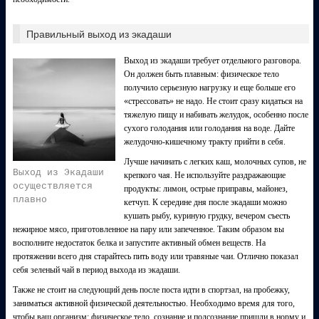
Правильный выход из экадаши
Выход из экадаши требует отдельного разговора.
Он должен быть плавным: физическое тело
получило серьезную нагрузку и еще больше его
«стрессовать» не надо. Не стоит сразу кидаться на
тяжелую пищу и набивать желудок, особенно после
сухого голодания или голодания на воде. Дайте
желудочно-кишечному тракту прийти в себя.
Лучше начинать с легких каш, молочных супов, не
Выход из Экадаши
крепкого чая. Не используйте раздражающие
осуществляется
продукты: лимон, острые приправы, майонез,
плавно
кетчуп. К середине дня после экадаши можно
кушать рыбу, куриную грудку, вечером съесть
нежирное мясо, приготовленное на пару или запеченное. Таким образом вы
восполните недостаток белка и запустите активный обмен веществ. На
протяжении всего дня старайтесь пить воду или травяные чаи. Отлично показал
себя зеленый чай в период выхода из экадаши.
Также не стоит на следующий день после поста идти в спортзал, на пробежку,
заниматься активной физической деятельностью. Необходимо время для того,
чтобы ваш организм: физическое тело, сознание и подсознание пришли в норму и