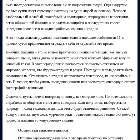
оказывает достаточно сильное влияние на подсознание людей. Одиннадцатые
лунные сутки несут серьезную нагрузку на души людей их психику. Человек
слабовольный и слабый, способный на авантюрные, непродуманные поступки,
легко обижающий близких и не задумывающийся о последствиях своего
поведения чаще всего находит проблемы именно в эти дни.
А вот люди сильные духовно, имеющие волю и знающие особенности 11-х
лунных суток предпочитают ограждать себя от страстей в это время.
Конечно, экадаши – это не только практически полный отказ еды, как мы уже
говорили выше, такая диета не поможет очиститься тонкому эфирному телу от
наносной грязи. В этот период нужно постараться полностью отказаться от
мирского, от всего, что будоражит душу и разум. Пост души и тела должен быть
гармоничным. Откажитесь в эти дни от просмотра телевизора, не «залезайте» в
сеть Интернет, чтобы узнать последние новости или посмотреть очередную стопку
фотографий с котиками.
Отложите, пусть и очень интересную, книгу, не смотрите кино. По возможности
старайтесь не общаться в этот день с людьми. Если получится, выберетесь на
природу – поход выходного дня для этого будет отличным решением. Свежий
воздух, палатка, шум леса, журчание реки – отличные лекари, заодно они помогут
провести экадаши во «внутренней» тишине.
Остановка мыслемешалки
Отлично зарекомендовали себя в это время практики по остановке