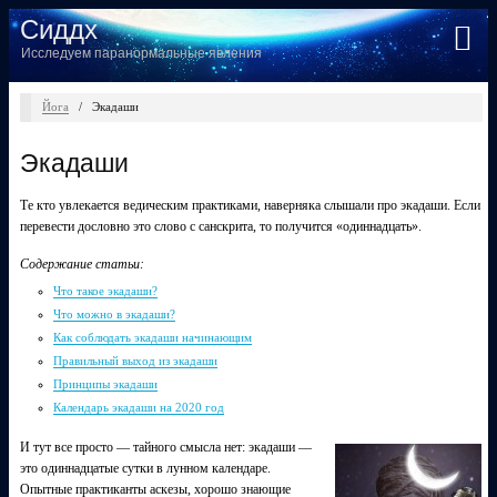
Сиддх
Исследуем паранормальные явления
Йога
/
Экадаши
Экадаши
Те кто увлекается ведическим практиками, наверняка слышали про экадаши. Если
перевести дословно это слово с санскрита, то получится «одиннадцать».
Содержание статьи:
Что такое экадаши?
Что можно в экадаши?
Как соблюдать экадаши начинающим
Правильный выход из экадаши
Принципы экадаши
Календарь экадаши на 2020 год
И тут все просто — тайного смысла нет: экадаши —
это одиннадцатые сутки в лунном календаре.
Опытные практиканты аскезы, хорошо знающие