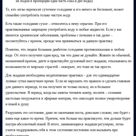
их водой в пропорции одна часть сока и две воды).
Те, кто легко переносит суточное голодание и его ничего не беспокоит, может
спокойно употреблять только чистую воду.
Есть также голодание сухое – относитесь к нему серьезно. При его
практикованные запрещено употреблять воду и любые жидкости. Если у вас
имеются хронические заболевания, проблемы с почками и так далее –
посоветуйтесь с врачом, прежде чем приниматься за данную практику.
Понятно, что людям больным диабетом голодание противопоказано в любом
виде. От этого получите один вред, так что даже не думайте. Живите по обычной,
назначенной врачом, диете и практикуйте духовный пост экадаши, отказываясь по
возможности от мирских страстей – поверьте, это тоже не так просто.
Для экадаши необходимы медитативные практики – для это одиннадцатые
лунные сутки наилучшее время. Если не нарушать это правило и сделать главным
для данного периода, то вы получите не только пользу, но и большое
удовольствие. В период, когда вы заняты чтением мантр, молитв – сознание
настолько погружается в эфирные материи, что снисходит полное умиротворение
и покой в душу.
Разрушить это состояние, даже по окончании поста, довольно сложно, оно будет с
вами еще какое-то время. Причем, чем больше вы практикуете, тем дольше будет
внутри абсолютный покой. В итоге, занимающиеся экадаши регулярно, легко
учатся поддерживать себя в этом состоянии постоянно или вызывать при
необходимости.