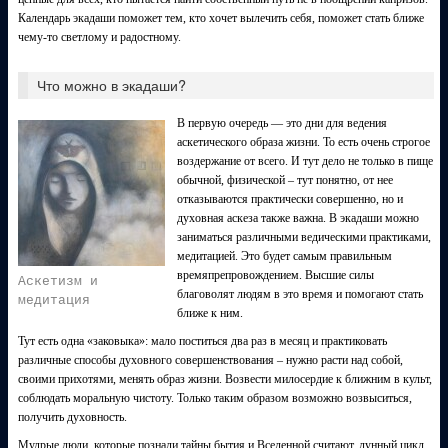
Календарь экадаши поможет тем, кто хочет вылечить себя, поможет стать ближе
чему-то светлому и радостному.
Что можно в экадаши?
В первую очередь — это дни для ведения
аскетического образа жизни. То есть очень строгое
воздержание от всего. И тут дело не только в пище
обычной, физической – тут понятно, от нее
отказываются практически совершенно, но и
духовная аскеза также важна. В экадаши можно
заниматься различными ведическими практиками,
медитацией. Это будет самым правильным
времяпрепровождением. Высшие силы
Аскетизм и
благоволят людям в это время и помогают стать
медитация
ближе к ним.
Тут есть одна «заковыка»: мало поститься два раз в месяц и практиковать
различные способы духовного совершенствования – нужно расти над собой,
своими прихотями, менять образ жизни. Возвести милосердие к ближним в культ,
соблюдать моральную чистоту. Только таким образом возможно возвыситься,
получить духовность.
Мудрые люди, которые познали тайны бытия и Вселенной считают, лунный цикл