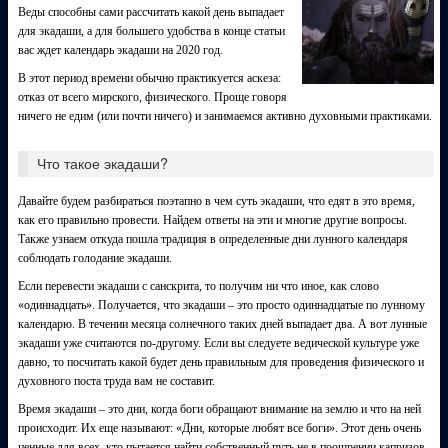
Веды способны сами рассчитать какой день выпадает
для экадаши, а для большего удобства в конце статьи
вас ждет календарь экадаши на 2020 год.
В этот период времени обычно практикуется аскеза:
отказ от всего мирского, физического. Проще говоря
ничего не едим (или почти ничего) и занимаемся активно духовными практиками.
Что такое экадаши?
Давайте будем разбираться поэтапно в чем суть экадаши, что едят в это время,
как его правильно провести. Найдем ответы на эти и многие другие вопросы.
Также узнаем откуда пошла традиция в определенные дни лунного календаря
соблюдать голодание экадаши.
Если перевести экадаши с санскрита, то получим ни что иное, как слово
«одиннадцать». Получается, что экадаши – это просто одиннадцатые по лунному
календарю. В течении месяца солнечного таких дней выпадает два. А вот лунные
экадаши уже считаются по-другому. Если вы следуете ведической культуре уже
давно, то посчитать какой будет день правильным для проведения физического и
духовного поста труда вам не составит.
Время экадаши – это дни, когда боги обращают внимание на землю и что на ней
происходит. Их еще называют: «Дни, которые любят все боги». Этот день очень
ценные для всех, кто пытается найти собственный путь не в поощрении капризов.