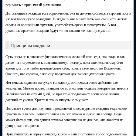
вернулись в привычный ритм жизни.
Для женщин в экадаши есть ограничения: она не должна соблюдать строгий пост и
уж тем более сухое голодание. В экадаши она может пить чаи, соки, есть легкие
салаты из овощей или фруктов, употреблять орехи и сухофрукты. А вот
духовные практики экадаши будут точно такими же, как и у мужчин.
Принципы экадаши
Суть поста не в отказе от физиологических желаний тела: еды, сна, воды и так
далее – а в стремлении к возвышенному, чистому, пока еще непонятому. Это
время для того чтобы познать самое себя, понять свое место во Вселенной.
Оценить, что сделано, а что еще предстоит для вашего духовного роста.
Нет смысла садиться на сухую голодовку, если смысл этого действия вам
непонятен. Можно провести аналогию со многими людьми, которые пытаются в
Великий пост не есть 40 дней, но при этом продолжают вести образ жизни
далекий от учения Христа и это их ничуть не смущает.
Потратьте время для изучения профильной литературы по экадаши ведическим
практикам в целом, поймите зачем вам это нужно и нужно ли вообще. Ведь
может быть и так, что данная техника совершенно не для вас, «не ложится на
душу», как говорится.
Прислушайтесь в первую очередь к себе – ваш внутренний голос подскажет как