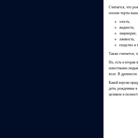
Считается, что ро
плохие черты выш
злость;
жадность;
лицемерие;
лживость;
ехидство и т
Также считается, 
Но, есть и вторая
известными людьми
воле. В древности
Какой версии прид
дети, рожденные в
целиком и полност