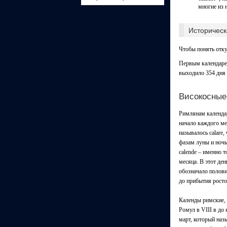
многие из 
Историческ
Чтобы понять отку
Первым календарем
выходило 354 дня 
Високосные
Римлянам календар
начало каждого ме
называлось calare,
фазам луны и ночь,
calende – именно т
месяца. В этот де
обозначало полови
до прибытия росто
Календы римские, 
Ромул в VIII в до 
март, который наз