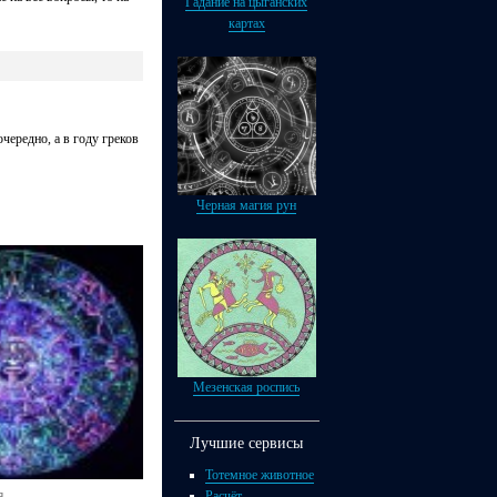
Гадание на цыганских
картах
чередно, а в году греков
Черная магия рун
Мезенская роспись
Лучшие сервисы
Тотемное животное
Расчёт
я