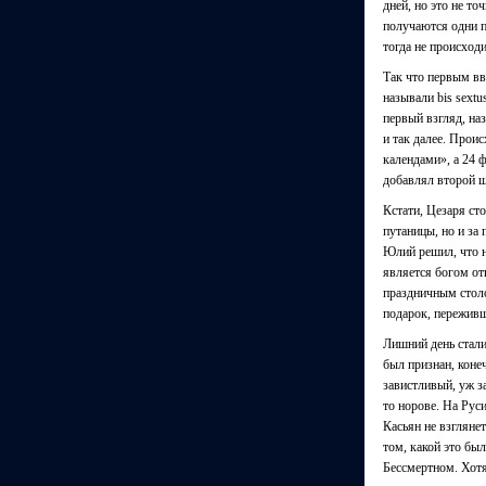
дней, но это не т
получаются одни п
тогда не происход
Так что первым вв
называли bis sextu
первый взгляд, наз
и так далее. Проис
календами», а 24 
добавлял второй ш
Кстати, Цезаря ст
путаницы, но и за
Юлий решил, что н
является богом от
праздничным столо
подарок, переживш
Лишний день стали
был признан, коне
завистливый, уж з
то норове. На Рус
Касьян не взгляне
том, какой это бы
Бессмертном. Хотя