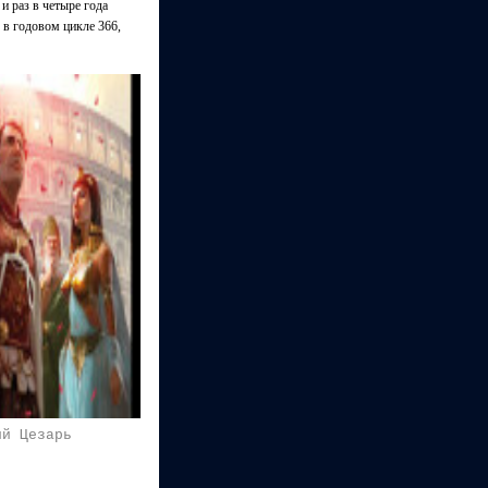
и раз в четыре года
 в годовом цикле 366,
ий Цезарь