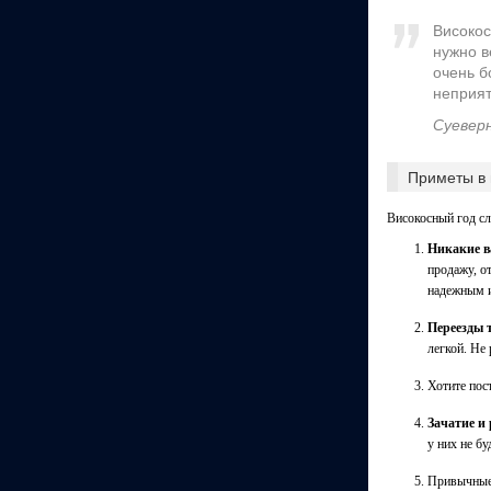
Високос
нужно в
очень б
неприят
Суевер
Приметы в 
Високосный год сл
Никакие в
продажу, о
надежным и
Переезды т
легкой. Не
Хотите пос
Зачатие и
у них не бу
Привычные 