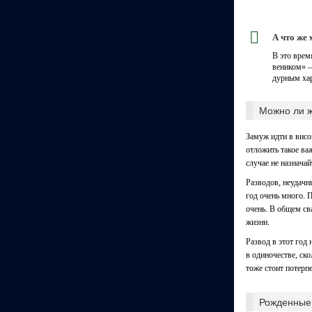
А что же
В это врем
веником» —
дурным хар
Можно ли ж
Замуж идти в висо
отложить такое важ
случае не назначай
Разводов, неудачн
год очень много. 
очень. В общем св
жизни.
Развод в этот год 
в одиночестве, ско
тоже стоит потерпе
Рожденные 