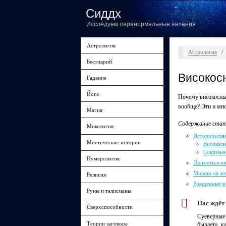
Сиддх
Исследуем паранормальные явления
Астрология
Астрология
/
Бестиарий
Високос
Гадание
Йога
Почему високосный 
вообще? Эти и мно
Магия
Содержание стат
Микология
Историческая
Мистические истории
Високосн
Современ
Нумерология
Приметы в в
Можно ли же
Религия
Рожденные в
Руны и талисманы
Нас ждёт
Сверхспособности
Суеверные 
Теории заговора
бывает», к