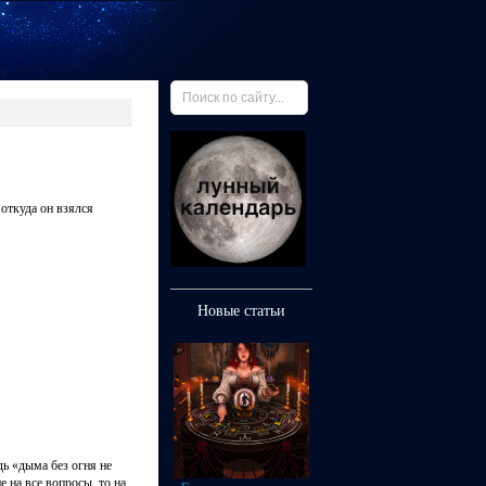
 откуда он взялся
Новые статьи
дь «дыма без огня не
е на все вопросы, то на