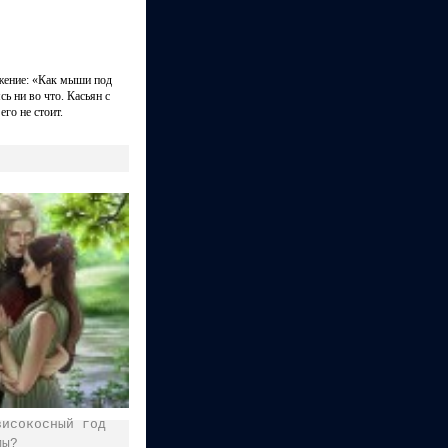
ажение: «Как мыши под
сь ни во что. Касьян с
го не стоит.
високосный год
мы?