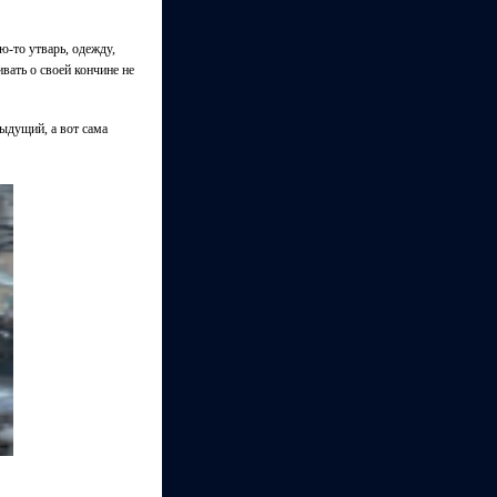
ую-то утварь, одежду,
вать о своей кончине не
дыдущий, а вот сама