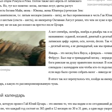
ыл отцом Ромула и Рема. Потом также шел апрель от латинского
заканчивающи
ь. Но, тут все понятно: весна, листики лезут, цветы растут.
есть богини Майи, июнь – Юноны, жены Юпитера (греческие Зевс
 квинтилисом, т.е. пятым месяцем (квинта – пять), но был переименован в честь Гая Юл
ыл шестым (секста – шесть), но император Октавиан Август решил, что чем он хуже и пр
ому же он как раз взошел на престол после Цезаря.
А вот сентябрь, октябрь, ноябрь и декабрь так и
названиями: седьмой, восьмой, девятый и десятый
латинских цифр: septem, octo, novem, decem. Так 
– десятый месяц, а не двенадцатый, как мы привы
Январь – это месяц бога Януса, а февраль – «очи
Фебруус. Был еще и тринадцатый месяц – мерцедо
боги римские на душу правителям положат. В осн
совпадала с календарем или чтобы кто-то подольш
ионеры
если надо было срочно собрать налог – никогда не
В итоге так все перепуталось что, взойдя на импе
арь, а какую-то рассинхронизированную чушь.
й календарь
, которую провел Гай Юлий Цезарь – это именно то, что мы видим и по сегодняшний д
лю, что каждый год состоит из 365 дней и 12 месяцев по 30 и 31 дню, а один надо укорот