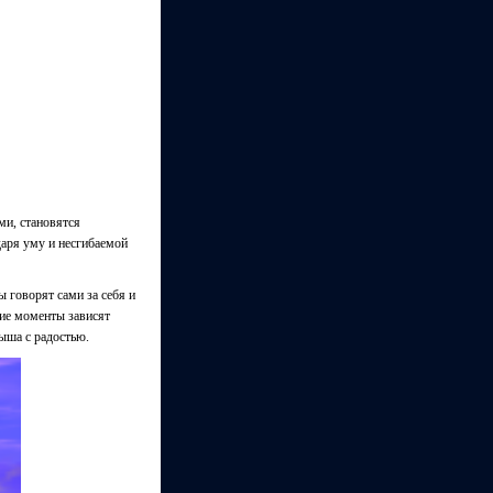
ми, становятся
аря уму и несгибаемой
 говорят сами за себя и
чие моменты зависят
лыша с радостью.