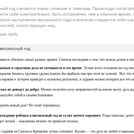
ный год считается очень сложным и тяжелым. Происходят катастр
ести себя осмотрительно, быть осторожнее, чем в обычное время
оятся наступления високосного года и всячески стараются себя огр
ностей, сопутствующих ему.
ные люди
високосный год
авится обилием самых разных примет. Сначала поговорим о том, что нельзя делать в ви
ажные и серьезные дела не затеваются в это время
. Лучше всего отложить на год по
ткрытие бизнеса, крупные сделки (какую бы прибыль они при этом не сулили). Все, что 
 верным в лучшем приведет к нулевому результату, в худшем можно потерять все что и
оже не доведут до добра
. Можно получить кучу неприятностей на новом месте, да и до
 рискуйте собой и своими близкими.
троить новый дом? Не стоит торопиться.
 рождение ребенка в високосный год не сулит ничего хорошего
. Роды тяжелые, дети 
дет легкой – «касьянова печать» не приносит пользы.
гадания на Святки и Крещение лучше отмените. Касьян — это дело не любит и наказыва