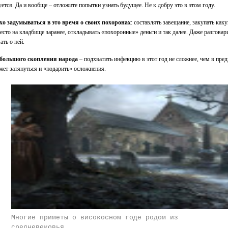
уется. Да и вообще – отложите попытки узнать будущее. Не к добру это в этом году.
хо задумываться в это время о своих похоронах
: составлять завещание, закупать как
есто на кладбище заранее, откладывать «похоронные» деньги и так далее. Даже разговари
ать о ней.
 большого скопления народа
– подхватить инфекцию в этот год не сложнее, чем в пре
жет затянуться и «подарить» осложнения.
Многие приметы о високосном годе родом из
средневековья