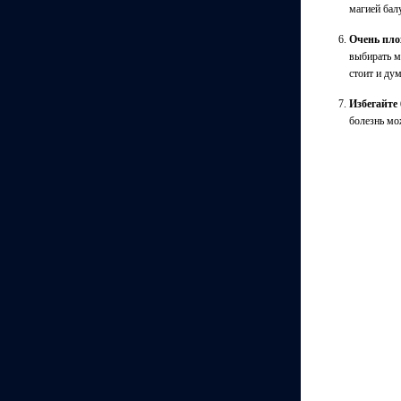
магией бал
Очень пло
выбирать м
стоит и дум
Избегайте
болезнь мо