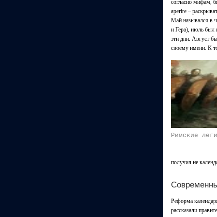
согласно мифам, б
apеrire – раскрыват
Май назывался в ч
и Гера), июль был
эти дни. Август б
своему имени. К т
Римские лег
получил не календ
Современны
Реформа календаря
рассказали правите