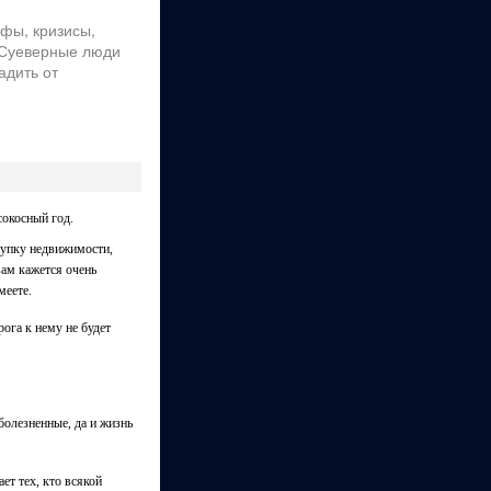
офы, кризисы,
. Суеверные люди
адить от
сокосный год.
купку недвижимости,
вам кажется очень
меете.
рога к нему не будет
болезненные, да и жизнь
ет тех, кто всякой