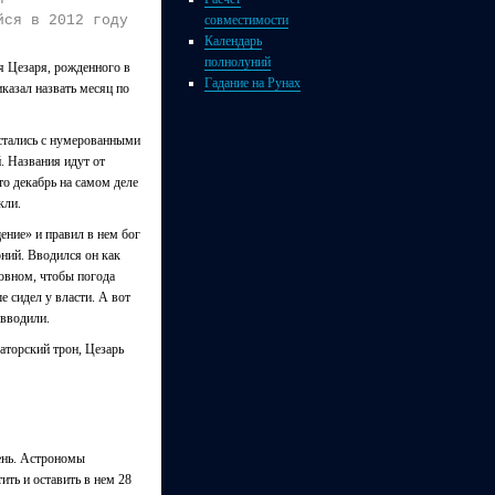
совместимости
йся в 2012 году
Календарь
полнолуний
ия Цезаря, рожденного в
Гадание на Рунах
иказал назвать месяц по
 остались с нумерованными
. Названия идут от
что декабрь на самом деле
кли.
щение» и правил в нем бог
ний. Вводился он как
овном, чтобы погода
е сидел у власти. А вот
 вводили.
раторский трон, Цезарь
ень. Астрономы
ить и оставить в нем 28