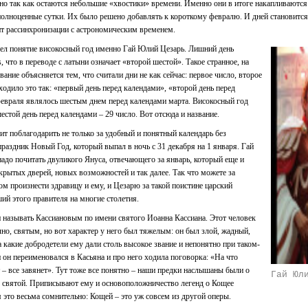
очно так как остаются небольшие «хвостики» времени. Именно они в итоге накапливаются 
олноценные сутки. Их было решено добавлять к короткому февралю. И дней становится
ит рассинхронизации с астрономическим временем.
ел понятие високосный год именно Гай Юлий Цезарь. Лишний день
s, что в переводе с латыни означает «второй шестой». Такое странное, на
вание объясняется тем, что считали дни не как сейчас: первое число, второе
ходило это так: «первый день перед календами», «второй день перед
февраля являлось шестым днем перед календами марта. Високосный год
естой день перед календами – 29 число. Вот отсюда и название.
оит поблагодарить не только за удобный и понятный календарь без
 праздник Новый Год, который выпал в ночь с 31 декабря на 1 января. Гай
адо почитать двуликого Януса, отвечающего за январь, который еще и
крытых дверей, новых возможностей и так далее. Так что можете за
м произнести здравицу и ему, и Цезарю за такой поистине царский
ий этого правителя на многие столетия.
 называть Кассиановым по имени святого Иоанна Кассиана. Этот человек
чно, святым, но вот характер у него был тяжелым: он был злой, жадный,
а какие добродетели ему дали столь высокое звание и непонятно при таком-
и он переименовался в Касьяна и про него ходила поговорка: «На что
т – все завянет». Тут тоже все понятно – наши предки наслышаны были о
Гай Юл
л святой. Приписывают ему и основоположничество легенд о Кощее
 это весьма сомнительно: Кощей – это уж совсем из другой оперы.