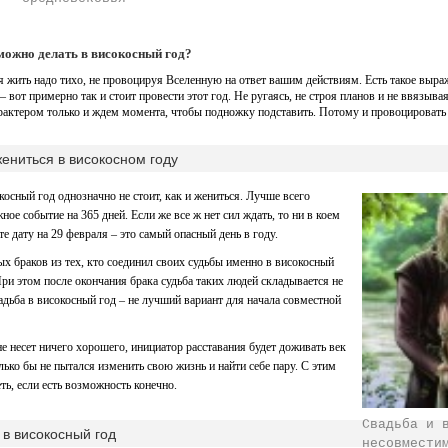
 можно делать в високосный год?
я жить надо тихо, не провоцируя Вселенную на ответ вашим действиям. Есть такое выр
 вот примерно так и стоит провести этот год. Не ругаясь, не строя планов и не ввязывая
актером только и ждем момента, чтобы подножку подставить. Потому и провоцировать е
ениться в високосном году
косный год однозначно не стоит, как и жениться. Лучше всего
ное событие на 365 дней. Если же все ж нет сил ждать, то ни в коем
те дату на 29 февраля – это самый опасный день в году.
ых браков из тех, кто соединил своих судьбы именно в високосный
При этом после окончания брака судьба таких людей складывается не
адьба в високосный год – не лучший вариант для начала совместной
не несет ничего хорошего, инициатор расставания будет доживать век
лько бы не пытался изменить свою жизнь и найти себе пару. С этим
ть, если есть возможность конечно.
Свадьба и 
в високосный год
несовмести