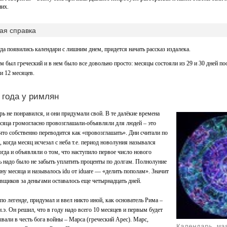
них.
ая справка
да появились календари с лишним днем, придется начать рассказ издалека.
 был греческий и в нем было все довольно просто: месяцы состояли из 29 и 30 дней поо
и 12 месяцев.
 года у римлян
ь не понравился, и они придумали свой. В те далёкие времена
сяца громогласно провозглашали-объявляли для людей – это
 что собственно переводится как «провозглашать». Дни считали по
 когда месяц исчезал с неба т.е. период новолуния назывался
огда и объявляли о том, что наступило первое число нового
нь надо было не забыть уплатить проценты по долгам. Полнолуние
ну месяца и называлось idu от iduare — «делить пополам». Значит
вщиков за деньгами оставалось еще четырнадцать дней.
по легенде, придумал и ввел никто иной, как основатель Рима –
н.э. Он решил, что в году надо всего 10 месяцев и первым будет
ывали в честь бога войны – Марса (греческий Арес). Марс,
Календарь ма