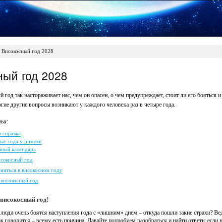
Високосный год 2028
ный год 2028
год так настораживает нас, чем он опасен, о чем предупреждает, стоит ли его бояться и
гие другие вопросы возникают у каждого человека раз в четыре года.
ьи:
 справка
ые года у римлян
ный календарь
исокосный год
ниться в високосном году
 високосный год
 високосный год!
люди очень боятся наступления года с «лишним» днем – откуда пошли такие страхи? Ве
ак говорится – всему есть причина. Давайте попробуем разобраться и найти ответы если н