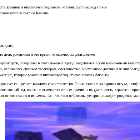
жать женщине в високосный год совсем не стоит. Дети наследуют все
еупомянутого святого Касьяна:
ак далее.
что дети, рожденные в это время, не отличаются долголетием.
 версия: дети, рожденные в этот сложный период, наделяются всеми возможными таланта
, отличаются сильным характером, сметливостью, могут много достичь в жизни благод
 женщин, которые рожали в високосный год, приравнивали к богиням.
ерживаться – решать каждому самостоятельно. Только статистика суровая штука, а цифры
 високосный год, ничем не отличаются от всех прочих, а их удачливость, характер и про
ью от воспитания и их самих. Так что стоит отбросить суеверия и ожидать рождения ма