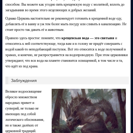
способом. Вы можете как угодно пить крещенскую воду с молитвой, вплоть до
загадывания во время этого исцеляющих и добрых желаний.
Однако Церковь настоятельно не рекомендует готовить в крещенной воде еду,
добавлять её в ванну и уж тем более мыть посуду или сливать в канализацию. Не
стоит просто так давать её и животным.
Правило здесь простое: помните, что
крещенская вода — это святыня
и
относитесь к ней соответствующе, тогда вам и в голову не придёт совершить с
водой какой-то неподобающий поступок. Всё это относится к воде полученной в
храмах, и конечно, не распространяется на водопроводную. При этом церковники
утверждают, что вся вода на планете становится освященной, в том числе и та,
что идёт из под крана.
Заблуждения
Великое водоосвящение
обросло множеством
народных примет и
суеверий, не только не
имеющих под собой
логического обоснования,
но и также далёких от
церковной традиций.