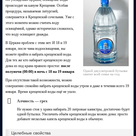
происходит на кануне Крещения. Особая
процедура, называемая литургией,
совершается в Крещенский сочельник. Уже с
этого момента можно считать воду
освящённой, однако исторически сложилось,
что воду освящают дважды.
В Церкви проблем с этим нет. И 18 и 19
января, после чина водоосвящения, вы
можете прийти и набрать крещенской воды.
Для тех же кто набирает крещенскую воду
дома из под крана правило простое:
после
Одной двухлитровой бутылки
полуночи (00:00) в ночь с 18 на 19 января
.
хватит всей семье на год.
При отсутствии такой возможности, можно
совершенно спокойно набрать крещенской воды утром и даже в течении всего 19
января. Время крещенской воды ещё не ушло.
Алчность — грех
Не нужно стоя у храма набирать 20 литровые канистры, достаточно будет
одной бутылки. Увеличить объём крещенской воды можно дома: просто
добавьте несколько капель крещенской воды в обычную.
Целебные свойства