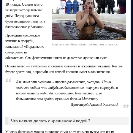
19 января. Однако никто
не запрещает сделать это
днём. Перед купанием
будет не лишним получить
благословение у батюшки.
Проводить крещенское
купание в проруби,
Купаться не обязательно, но многим нравится
называемой «Иорданью»,
совершенно не
обязательно. Сам факт купания никак не делает вас лучше или хуже.
Основа всего — внутреннее состояние человека и искреннее покаяние. Как вы
будете делать это, в проруби или тёплой кровати имеет мало значения.
Для меня эти окунания – просто развлечение, экстрим. Наши
люди же любят что-нибудь необыкновенное: нырнуть в прорубь, а
потом выпить водки да поговорить о благочестии. Для
большинства это сродни кулачных боев на Масленицу.
Протоиерей Алексий Уминский
Что нельзя делать с крещенской водой?
Многих беспокоит можно ли крещенскую воду применять тем или иным