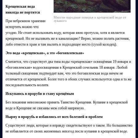
Крещенская вода
никогда не портится
Многие народные поверья о крещенской воде от
При небрежном хранении
лукавого
испортить можно что
угодно. Не стоит использовать воду, которая явно протухла, хотя и является
крещенской. Но не выливать же в канализацию? Верно, можно полить растения,
либо отнести в храм и там вылить в подходящее место (сухой колодец).
Это вода «крещенская», а это «богоявленская»
Считается, что существует два типа воды «крещенская» освящённая 19 января и
«богоявленская» водоосвященная в Крещенский сочельник 18 января. Любой
толковый священник подтвердит вам, что это богоявленская вода ничем не
отличается от крещенской. Более того в обоих случаях используется одна и та же
последовательность молитв.
Искупаюсь в проруби и стану крещёным
Без покаяния невозможно принять Таинство Крещения. Купание в крещенской
воде и Крещение не связаны меж собой напрямую.
Нырну в прорубь и избавлюсь от всех болезней и проблем
Существуют люди, которые и вправду свидетельствуют о таком. Но большинство
не избавляется от своих жизненных невзгод после купания в крещенской воде.