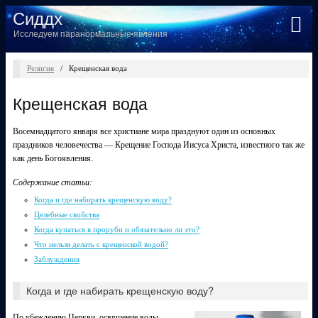
Сиддх
Исследуем паранормальные явления
Религия
/
Крещенская вода
Крещенская вода
Восемнадцатого января все христиане мира празднуют один из основных
праздников человечества —
Крещение Господа Иисуса Христа, известного так же
как день Богоявления.
Содержание статьи:
Когда и где набирать крещенскую воду?
Целебные свойства
Когда купаться в проруби и обязательно ли это?
Что нельзя делать с крещенской водой?
Заблуждения
Когда и где набирать крещенскую воду?
По убеждению Церкви, освящение воды