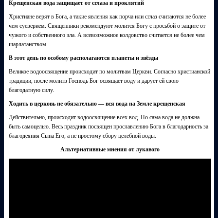
Крещенская вода защищает от сглаза и проклятий
Христиане верят в Бога, а такие явления как порча или сглаз считаются не более
чем суеверием. Священники рекомендуют молится Богу с просьбой о защите от
чужого и собственного зла. А всевозможное колдовство считается не более чем
шарлатанством.
В этот день по особому располагаются планеты и звёзды
Великое водоосвящение происходит по молитвам Церкви. Согласно христианской
традиции, после молитв Господь Бог освящает воду и дарует ей свою
благодатную силу.
Ходить в церковь не обязательно — вся вода на Земле крещенская
Действительно, происходит водоосвящение всех вод. Но сама вода не должна
быть самоцелью. Весь праздник посвящен прославлению Бога в благодарность за
благодеяния Сына Его, а не простому сбору целебной воды.
Альтернативные мнения от лукавого