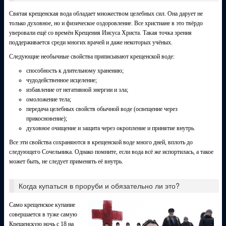
Святая крещенская вода обладает множеством целебных сил. Она дарует не
только духовное, но и физическое оздоровление. Все христиане в это твёрдо
уверовали ещё со времён Крещения Иисуса Христа. Такая точка зрения
поддерживается среди многих врачей и даже некоторых учёных.
Следующие необычные свойства приписывают крещенской воде:
способность к длительному хранению;
чудодейственное исцеление;
избавление от негативной энергии и зла;
омоложение тела;
передача целебных свойств обычной воде (освещение через
прикосновение);
духовное очищение и защита через окропление и принятие внутрь.
Все эти свойства сохраняются в крещенской воде много дней, вплоть до
следующего Сочельника. Однако помните, если вода всё же испортилась, а такое
может быть, не следует применять её внутрь.
Когда купаться в проруби и обязательно ли это?
Само крещенское купание
совершается в туже самую
Крещенскую ночь с 18 на