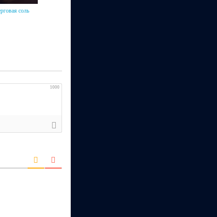
рговая соль
1000