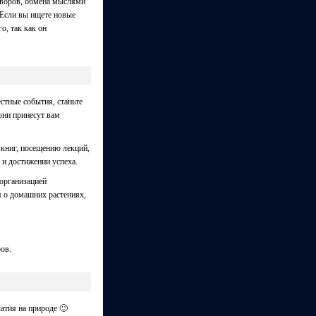
оворов, обмена мыслями
 Если вы ищете новые
о, так как он
стные события, станьте
они принесут вам
 книг, посещению лекций,
 и достижении успеха.
 организацией
я о домашних растениях,
ров.
атия на природе 🙂