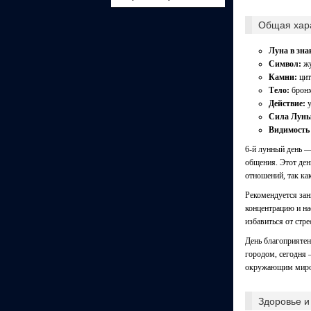
Общая хара
Луна в зна
Символ:
жу
Камни:
цит
Тело:
бронх
Действие:
у
Сила Луны
Видимость 
6-й лунный день —
общения. Этот ден
отношений, так ка
Рекомендуется зан
концентрацию и на
избавиться от стре
День благоприятен
городом, сегодня 
окружающим мир
Здоровье и