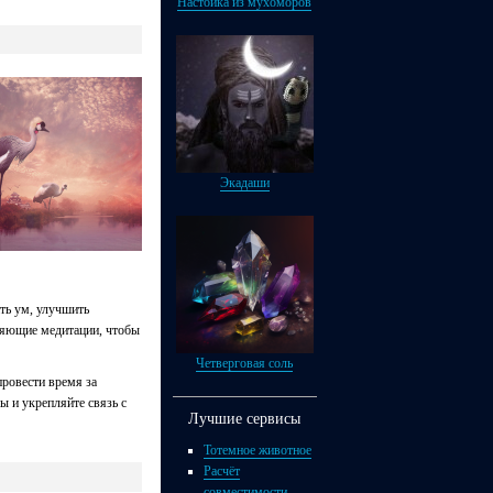
Настойка из мухоморов
Экадаши
ть ум, улучшить
ляющие медитации, чтобы
Четверговая соль
провести время за
ы и укрепляйте связь с
Лучшие сервисы
Тотемное животное
Расчёт
совместимости