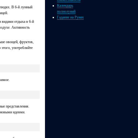
Календарь
 людях. В 6-й лунный
полнолуний
ицей.
Гадание на Рунах
 видами отдыха в 6-й
оздухе. Активность
ьше овощей, фруктов,
о этого, употребляйте
жимое.
ные представления.
 новыми идеями.