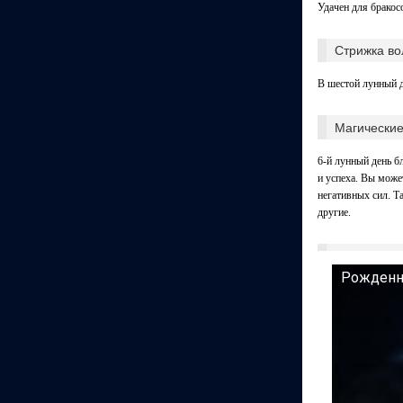
Удачен для бракос
Стрижка во
В шестой лунный д
Магические
6-й лунный день б
и успеха. Вы може
негативных сил. Т
другие.
Рожденн