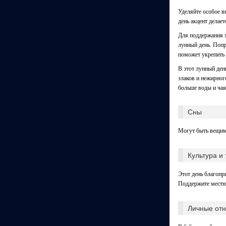
Уделяйте особое в
день акцент делае
Для поддержания 
лунный день. Попр
поможет укрепить 
В этот лунный ден
злаков и нежирног
больше воды и чая
Сны
Могут быть вещими
Культура и
Этот день благопр
Поддержите местны
Личные от