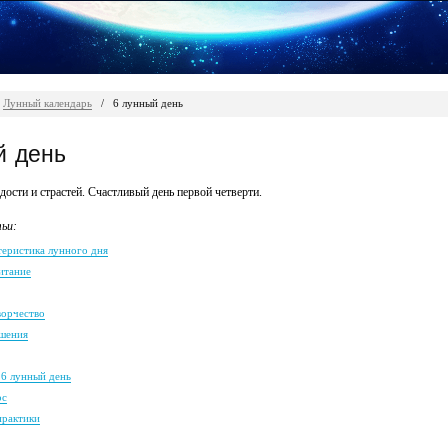
Лунный календарь
/
6 лунный день
й день
дости и страстей. Счастливый день первой четверти.
ьи:
теристика лунного дня
итание
ворчество
шения
 6 лунный день
ос
практики