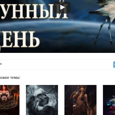
м:
хожие темы: