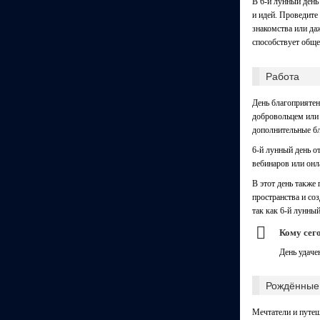
В 6-й лунный ден
и идей. Проведите
знакомства или да
способствует общ
Работа
День благоприятен
добровольцем или 
дополнительные б
6-й лунный день о
вебинаров или онл
В этот день также
пространства и со
так как 6-й лунный
Кому сег
День удаче
Рождённые 
Мечтатели и путеш