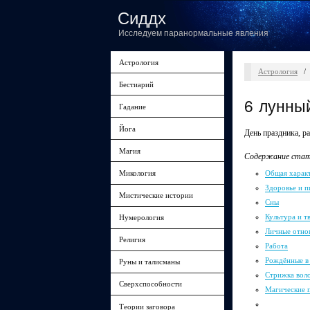
Сиддх
Исследуем паранормальные явления
Астрология
Астрология
/
Бестиарий
6 лунны
Гадание
Йога
День праздника, ра
Магия
Содержание стат
Общая харак
Микология
Здоровье и п
Мистические истории
Сны
Культура и т
Нумерология
Личные отно
Религия
Работа
Рождённые в
Руны и талисманы
Стрижка вол
Сверхспособности
Магические 
Теории заговора