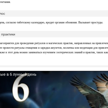
очетания.
лос
ень, согласно тибетскому календарю, вредит органам обоняния. Вызывает простуды.
 практики
лагоприятен для проведения ритуалов и магических практик, направленных на привлече
те провести ритуалы очищения и зарядки амулетов, молитвы или медитации для привлеч
акже в этот день можно заниматься изучением эзотерических знаний и практик, таких как
ые в 6 лунный день