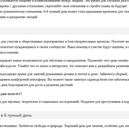
ь усиливается общение и взаимопонимание между людьми. Это время для глубоких разг
 время с друзьями и близкими, укрепляйте свои отношения и стройте планы на будущее.
же романтические отношения, 6-й лунный день может стать идеальным временем для этог
ению и раскрытию эмоций.
 для участия в общественных мероприятиях и благотворительных проектах. Посетите ме
помогите нуждающимся в своем сообществе. Ваша помощь и участие будут оценены, и 
лагословения.
ткрывает новые возможности для обучения и саморазвития. Посвятите этот день чтению
айн-курсов. Узнайте что-то новое и интересное, что поможет вам в дальнейшем развитии
 подходящее время для занятий домашними делами и уютом в доме. Займитесь уборкой,
зданием комфортной атмосферы. Вы можете также заняться садоводством или заботитьс
 день благоприятен для роста и развития растений.
одня повезёт?
н для научных, творческих и социальных исследований. Неудачен для преступников и во
в 6 лунный день
ественники. Любители свободы и природы. Хороший день для зачатия, особенно для зач