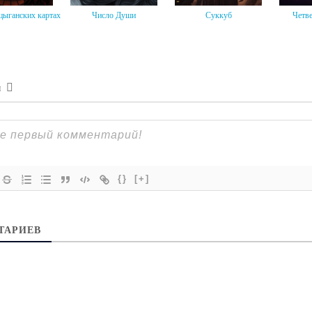
 цыганских картах
Число Души
Суккуб
Четве
я
{}
[+]
ТАРИЕВ