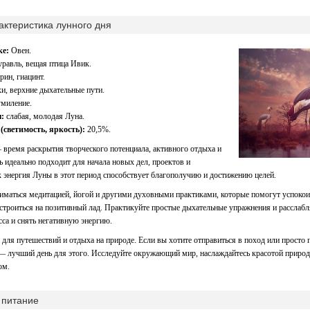
ктеристика лунного дня
ке:
Овен.
равль, вещая птица Ивик.
рин, гиацинт.
и, верхние дыхательные пути.
миление.
:
слабая, молодая Луна.
(светимость, яркость):
20,5%.
 время раскрытия творческого потенциала, активного отдыха и
ь идеально подходит для начала новых дел, проектов и
к энергия Луны в этот период способствует благополучию и достижению целей.
иматься медитацией, йогой и другими духовными практиками, которые помогут успокои
строиться на позитивный лад. Практикуйте простые дыхательные упражнения и расслаб
сса и снять негативную энергию.
 для путешествий и отдыха на природе. Если вы хотите отправиться в поход или просто 
— лучший день для этого. Исследуйте окружающий мир, наслаждайтесь красотой природ
ом.
 питание