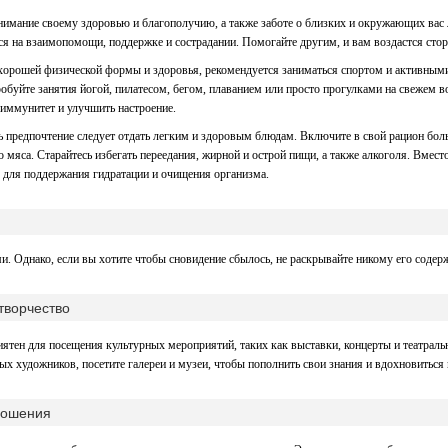
нимание своему здоровью и благополучию, а также заботе о близких и окружающих вас
тся на взаимопомощи, поддержке и сострадании. Помогайте другим, и вам воздастся стор
хорошей физической формы и здоровья, рекомендуется заниматься спортом и активными
обуйте занятия йогой, пилатесом, бегом, плаванием или просто прогулками на свежем в
иммунитет и улучшить настроение.
ь предпочтение следует отдать легким и здоровым блюдам. Включите в свой рацион бол
о мяса. Старайтесь избегать переедания, жирной и острой пищи, а также алкоголя. Вмест
 для поддержания гидратации и очищения организма.
. Однако, если вы хотите чтобы сновидение сбылось, не раскрывайте никому его содер
 творчество
иятен для посещения культурных мероприятий, таких как выставки, концерты и театраль
х художников, посетите галереи и музеи, чтобы пополнить свои знания и вдохновиться
ношения