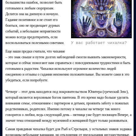
большинства ошибок, позволит быть
готовыми к любым сюрпризам.
Делится она на дневную и ночную.
Гадание позитивное и не стоит его
бояться, оно не предвещает дурных
событий, а небольшие неприятности
можно всегда предотвратить, если
воспользоваться полезными советами.
У вас работает чихалка?
Еще наши предки считали, что чихание
– это знак свыше и путем долгих наблюдений смогли выявить закономерности,
которые и сейчас помогают нам справиться с повседневными трудностями и быть
готовыми к радостям. Чихалки используют огромное количество людей
ежедневно и отзывы о гадании неизменно положительные. Вы можете сами в это
убедиться, если попробуете.
Четверг – этот день находится под покровительством Юпитера (греческий Зевс),
который является верховным богом пантеона. В это время надо больше уделять
внимания семье, отношениям с партнером и детьми, проявить заботу о пожилых
родственниках, родителях. Именно потому в чихалке на четверг так много
говорится о любви, ведь следующий день – пятница уже будет посвящен Венере, а
значит тема отношений между мужчиной и женщиной будет только развиваться.
Самая правдивая чихалка будет для Рыб и Стрельцов, у остальных знаков зодиака
возможны небольшие вариации, но отклонения от предсказания несущественные.