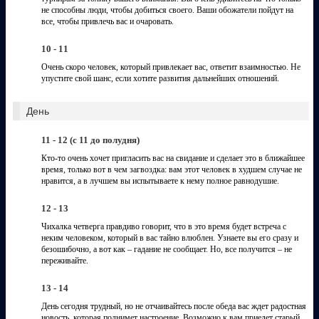
не способны люди, чтобы добиться своего. Ваши обожатели пойдут на
все, чтобы привлечь вас и очаровать.
10 - 11
Очень скоро человек, который привлекает вас, ответит взаимностью. Не
упустите свой шанс, если хотите развития дальнейших отношений.
День
11 - 12 (c 11 до полудня)
Кто-то очень хочет пригласить вас на свидание и сделает это в ближайшее
время, только вот в чем загвоздка: вам этот человек в худшем случае не
нравится, а в лучшем вы испытываете к нему полное равнодушие.
12 - 13
Чихалка четверга правдиво говорит, что в это время будет встреча с
неким человеком, который в вас тайно влюблен. Узнаете вы его сразу и
безошибочно, а вот как – гадание не сообщает. Но, все получится – не
переживайте.
13 - 14
День сегодня трудный, но не отчаивайтесь после обеда вас ждет радостная
новость, которая поднимет настроение. Возможно к вам приедет старый