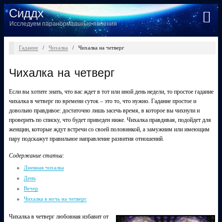
Сиддх
Исследуем паранормальные явления
Гадание
/
Чихалка
/
Чихалка на четверг
Чихалка на четверг
Если вы хотите знать, что вас ждет в тот или иной день недели, то простое гадание
чихалка в четверг по времени суток – это то, что нужно. Гадание простое и
довольно правдивое: достаточно лишь засечь время, в которое вы чихнули и
проверить по списку, что будет приведен ниже. Чихалка правдивая, подойдет для
женщин, которые ждут встречи со своей половинкой, а замужним или имеющим
пару подскажут правильное направление развития отношений.
Содержание статьи:
Дневная чихалка
День
Вечер
Чихалка в ночь на четверг
Чихалка в четверг любовная избавит от