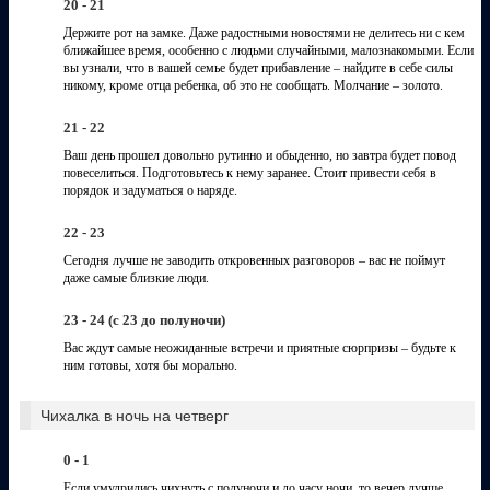
20 - 21
Держите рот на замке. Даже радостными новостями не делитесь ни с кем
ближайшее время, особенно с людьми случайными, малознакомыми. Если
вы узнали, что в вашей семье будет прибавление – найдите в себе силы
никому, кроме отца ребенка, об это не сообщать. Молчание – золото.
21 - 22
Ваш день прошел довольно рутинно и обыденно, но завтра будет повод
повеселиться. Подготовьтесь к нему заранее. Стоит привести себя в
порядок и задуматься о наряде.
22 - 23
Сегодня лучше не заводить откровенных разговоров – вас не поймут
даже самые близкие люди.
23 - 24 (c 23 до полуночи)
Вас ждут самые неожиданные встречи и приятные сюрпризы – будьте к
ним готовы, хотя бы морально.
Чихалка в ночь на четверг
0 - 1
Если умудрились чихнуть с полуночи и до часу ночи, то вечер лучше