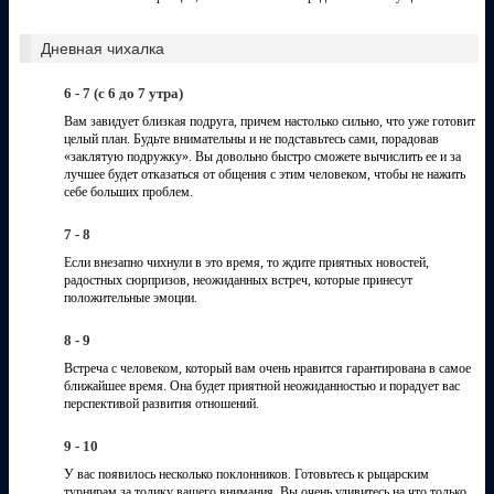
Дневная чихалка
6 - 7 (с 6 до 7 утра)
Вам завидует близкая подруга, причем настолько сильно, что уже готовит
целый план. Будьте внимательны и не подставьтесь сами, порадовав
«заклятую подружку». Вы довольно быстро сможете вычислить ее и за
лучшее будет отказаться от общения с этим человеком, чтобы не нажить
себе больших проблем.
7 - 8
Если внезапно чихнули в это время, то ждите приятных новостей,
радостных сюрпризов, неожиданных встреч, которые принесут
положительные эмоции.
8 - 9
Встреча с человеком, который вам очень нравится гарантирована в самое
ближайшее время. Она будет приятной неожиданностью и порадует вас
перспективой развития отношений.
9 - 10
У вас появилось несколько поклонников. Готовьтесь к рыцарским
турнирам за толику вашего внимания. Вы очень удивитесь на что только