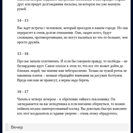
друг или придет долгожданная посылка, на которую вы уже махнули
рукой.
14 - 15
Вас ждет встреча с человеком, который проездом в вашем городе. Но она
перерастет в очень долгие отношения. Они, скорее всего, будут
сложными, противоречивыми, но могут вылиться во что-то большее, чем
просто дружба.
15 - 16
Про вас начали сплетничать. И если бы говорили правду, то полбеды – но
беспардонно врут. Самое плохое в этом то, что все это может дойти до
близких людей, чье мнение вам небезразлично. Только на чужой роток не
накинешь платок – меньше обращайте внимания на досужих болтунов.
Вреда они вам не принесут, а нервы надо беречь.
16 - 17
Чихать в четверг вечером – к обретению тайного поклонника. Он
заглядывается на вас исподтишка и если внезапно обернуться, то можно
поймать весьма заинтересованный взгляд. Вы довольно быстро выясните
кто этот воздыхатель и гадание уверено – очень этому обрадуетесь.
Вечер