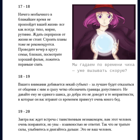
17 - 18
Ничего необычного в
ближайшее время не
произойдет вашей жизни- все
как всегда: тихо, мирно,
рутинно. Ждать сюрпризов от
жизни не стоит. Строить планы
тоже не рекомендуется.
Проведите вечер в кругу
семьи, близких, посмотрите
хороший фильм, ложитесь
пораньше спать.
Мы гадаем по времени чиха
— уже вызывать скорую?
18 - 19
Вашего внимания добивается некий субъект – за лучшее будет отказаться
от общения с ним и сразу четко обозначить границы допустимого. Не
давайте ему не единого шанса, до добра это не доведет и те неприятности,
в которые он вас втравит со временем принесут очень много бед.
19 - 20
Завтра вас ждет встреча с таинственным незнакомцем, вам этот человек
очень понравится, но увы – взаимностью не ответит. Так что не тратьте
силы, улыбнитесь и двигайтесь дальше. Это не ваш человек.