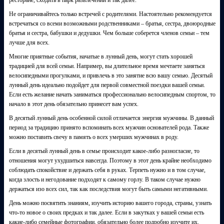
ресторане, сходить в парк развлечений и так далее.
Не ограничивайтесь только встречей с родителями. Настоятельно рекомендуется
встречаться со всеми возможными родственниками – братья, сестра, двоюродные
братья и сестра, бабушки и дедушки. Чем больше соберется членов семьи – тем
лучше для всех.
Многие приятные события, начатые в лунный день, могут стать хорошей
традицией для всей семьи. Например, вы длительное время мечтаете заняться
велосипедными прогулками, и привлечь в это занятие всю вашу семью. Десятый
лунный день идеально подойдет для первой совместной поездки вашей семьи.
Если есть желание начать заниматься профессионально велосипедным спортом, то
начало в этот день обязательно принесет вам успех.
В десятый лунный день особенной силой отличается энергия мужчины. В данный
период за традицию принято вспоминать всех мужчин основателей рода. Также
можно поставить свечу в память о всех умерших мужчинах в роду.
Если в десятый лунный день в семье происходит какое-либо разногласие, то
отношения могут ухудшиться навсегда. Поэтому в этот день крайне необходимо
соблюдать спокойствие и держать себя в руках. Терпеть нужно и в том случае,
когда злость и негодование подходят к самому горлу. В таком случае нужно
держаться изо всех сил, так как последствия могут быть самыми негативными.
День можно посвятить знаниям, изучить историю вашего города, страны, узнать
что-то новое о своих предках и так далее. Если в закутках у вашей семьи есть
какие-либо семейные фотографии, обязательно более подробно изучите их.