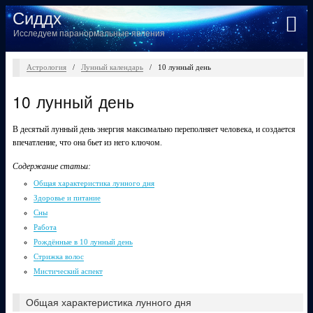
Сиддх
Исследуем паранормальные явления
Астрология
/
Лунный календарь
/
10 лунный день
10 лунный день
В десятый лунный день энергия максимально переполняет человека, и создается
впечатление, что она бьет из него ключом.
Содержание статьи:
Общая характеристика лунного дня
Здоровье и питание
Сны
Работа
Рождённые в 10 лунный день
Стрижка волос
Мистический аспект
Общая характеристика лунного дня