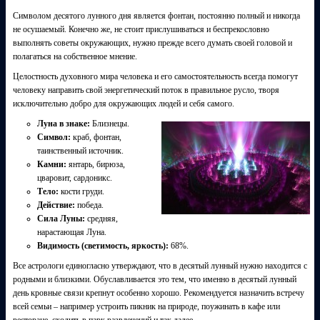
Символом десятого лунного дня является фонтан, постоянно полный и никогда
не осушаемый. Конечно же, не стоит прислушиваться и беспрекословно
выполнять советы окружающих, нужно прежде всего думать своей головой и
полагаться на собственное мнение.
Целостность духовного мира человека и его самостоятельность всегда помогут
человеку направить свой энергетический поток в правильное русло, творя
исключительно добро для окружающих людей и себя самого.
Луна в знаке:
Близнецы.
Символ:
краб, фонтан,
таинственный источник.
Камни:
янтарь, бирюза,
цваровит, сардоникс.
Тело:
кости груди.
Действие:
победа.
Сила Луны:
средняя,
нарастающая Луна.
Видимость (светимость, яркость):
68%.
Все астрологи единогласно утверждают, что в десятый лунный нужно находится с
родными и близкими. Обуславливается это тем, что именно в десятый лунный
день кровные связи крепнут особенно хорошо. Рекомендуется назначить встречу
всей семьи – например устроить пикник на природе, поужинать в кафе или