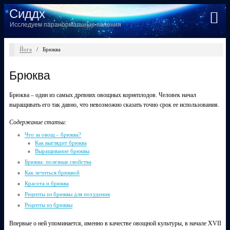
Сиддх
Исследуем паранормальные явления
Йога
/
Брюква
Брюква
Брюква – один из самых древних овощных корнеплодов. Человек начал
выращивать его так давно, что невозможно сказать точно срок ее использования.
Содержание статьи:
Что за овощ – брюква?
Как выглядит брюква
Выращивание брюквы
Брюква: полезные свойства
Как лечиться брюквой
Красота и брюква
Рецепты из брюквы для похудения
Рецепты из брюквы
Впервые о ней упоминается, именно в качестве овощной культуры, в начале XVII