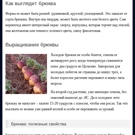
Как выглядит брюква
Форма ее может быть разной: удлиненной, круглой, уплощенной. Это зависит от
сорта брюквы. Внутри она твердая, может быть желтого или белого цвета. Сам
корнеплод имеет интересный окрас: сверху, верхушка, которая торчит над землей,
она желтоватая или темного зеленого цвета, снизу фиолетовая.
Выращивание брюквы
Холодов брюква не особо боится, семена ее
активируют рост, когда температура становится
плюс два градуса по Цельсию. Заморозки для
молодых побегов не страшны до минус трех, а
более взрослое растение переживет и минус пять
мороза.
На второй год растение, уже имеющее семена, без
опасений выносит до -8С. Да и холодное лето
брюкву не напугает – хватит 15-20 градусов с плюсом, чтобы она росла. Так что
высевать ее можно уже ранней весной и особо не переживать за урожай.
Брюква: полезные свойства
Брюква похожа на репу по своим свойствам. В чем разница между брюквой и