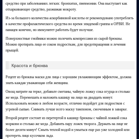
средство при заболеваниях легких: бронхитах, пневмонии. Она выступает как
отхаркивающее средство, разжижая мокроту.
Из-за большого количества аскорбиновой кислоты ее рекомендовано употреблять
в качестве профилактического средства во время эпидемий гриппа и ОРВИ. Не
панацея конечно, но иммунитет работать будет получше.
Поверхностные гнойники можно полечить компрессами из сырой брюквы.
Можно протирать лицо ее соком подросткам, для предотвращения и лечения
прыщей.
Красота и брюква
Рецепт из брюквы маски для лица с хорошим увлажняющим эффектом, должна
знать каждая уважающая себя женщина.
Овощ натрите на терке, добавьте сметаны, чайную ложку сока огурца и столько
же меда. Перемешать и наложить кашицу на лицо на двадцать минут.
Использовать можно в любом возрасте, отлично подойдет для подростков с
угревой сыпью. Снимать лучше всего маску тампоном, смоченным в заварке.
Второй рецепт состоит из перетертой в кашицу брюквы с чайной ложкой сока
моркови и столько же меда. Добавить пару ложек творога. Держать на лице не
более десяти минут! Смыть теплой водой и умыться еще раз уже холодной или
протереть лицо кусочком льда.