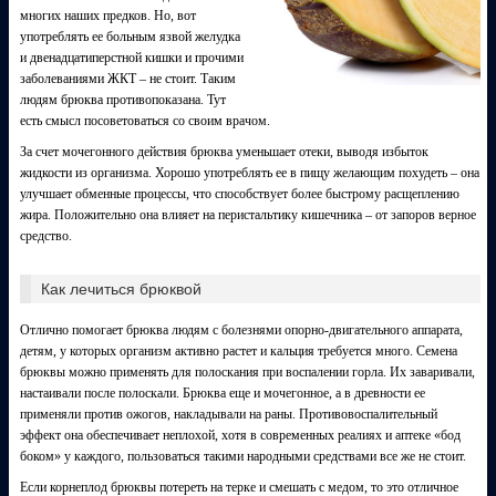
многих наших предков. Но, вот
употреблять ее больным язвой желудка
и двенадцатиперстной кишки и прочими
заболеваниями ЖКТ – не стоит. Таким
людям брюква противопоказана. Тут
есть смысл посоветоваться со своим врачом.
За счет мочегонного действия брюква уменьшает отеки, выводя избыток
жидкости из организма. Хорошо употреблять ее в пищу желающим похудеть – она
улучшает обменные процессы, что способствует более быстрому расщеплению
жира. Положительно она влияет на перистальтику кишечника – от запоров верное
средство.
Как лечиться брюквой
Отлично помогает брюква людям с болезнями опорно-двигательного аппарата,
детям, у которых организм активно растет и кальция требуется много. Семена
брюквы можно применять для полоскания при воспалении горла. Их заваривали,
настаивали после полоскали. Брюква еще и мочегонное, а в древности ее
применяли против ожогов, накладывали на раны. Противовоспалительный
эффект она обеспечивает неплохой, хотя в современных реалиях и аптеке «бод
боком» у каждого, пользоваться такими народными средствами все же не стоит.
Если корнеплод брюквы потереть на терке и смешать с медом, то это отличное