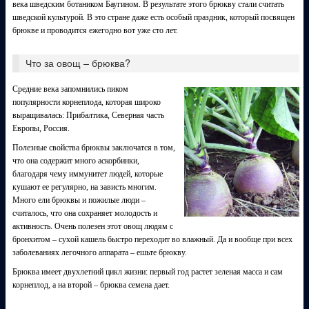
века шведским ботаником Баугином. В результате этого брюкву стали считать
шведской культурой. В это стране даже есть особый праздник, который посвящен
брюкве и проводится ежегодно вот уже сто лет.
Что за овощ – брюква?
Средние века запомнились пиком
популярности корнеплода, которая широко
выращивалась: Прибалтика, Северная часть
Европы, Россия.
Полезные свойства брюквы заключатся в том,
что она содержит много аскорбинки,
благодаря чему иммунитет людей, которые
кушают ее регулярно, на зависть многим.
Много ели брюквы и пожилые люди –
считалось, что она сохраняет молодость и
активность. Очень полезен этот овощ людям с
бронхитом – сухой кашель быстро переходит во влажный. Да и вообще при всех
заболеваниях легочного аппарата – ешьте брюкву.
Брюква имеет двухлетний цикл жизни: первый год растет зеленая масса и сам
корнеплод, а на второй – брюква семена дает.