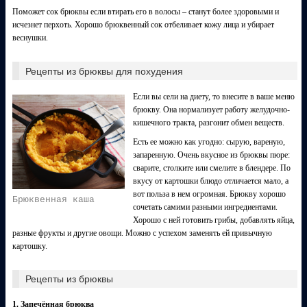
Поможет сок брюквы если втирать его в волосы – станут более здоровыми и
исчезнет перхоть. Хорошо брюквенный сок отбеливает кожу лица и убирает
веснушки.
Рецепты из брюквы для похудения
Если вы сели на диету, то внесите в ваше меню
брюкву. Она нормализует работу желудочно-
кишечного тракта, разгонит обмен веществ.
Есть ее можно как угодно: сырую, вареную,
запаренную. Очень вкусное из брюквы пюре:
сварите, столките или смелите в блендере. По
вкусу от картошки блюдо отличается мало, а
вот польза в нем огромная. Брюкву хорошо
Брюквенная каша
сочетать самими разными ингредиентами.
Хорошо с ней готовить грибы, добавлять яйца,
разные фрукты и другие овощи. Можно с успехом заменять ей привычную
картошку.
Рецепты из брюквы
1. Запечённая брюква