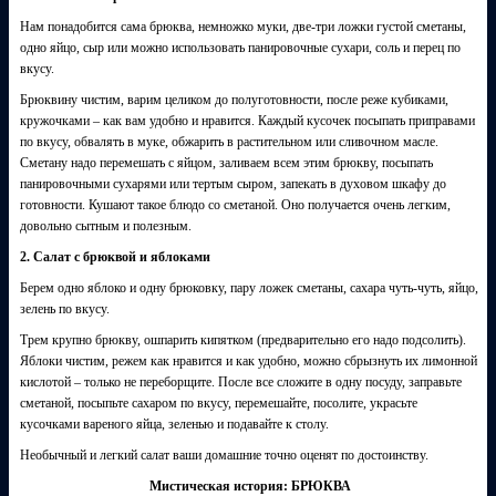
Нам понадобится сама брюква, немножко муки, две-три ложки густой сметаны,
одно яйцо, сыр или можно использовать панировочные сухари, соль и перец по
вкусу.
Брюквину чистим, варим целиком до полуготовности, после реже кубиками,
кружочками – как вам удобно и нравится. Каждый кусочек посыпать приправами
по вкусу, обвалять в муке, обжарить в растительном или сливочном масле.
Сметану надо перемешать с яйцом, заливаем всем этим брюкву, посыпать
панировочными сухарями или тертым сыром, запекать в духовом шкафу до
готовности. Кушают такое блюдо со сметаной. Оно получается очень легким,
довольно сытным и полезным.
2. Салат с брюквой и яблоками
Берем одно яблоко и одну брюковку, пару ложек сметаны, сахара чуть-чуть, яйцо,
зелень по вкусу.
Трем крупно брюкву, ошпарить кипятком (предварительно его надо подсолить).
Яблоки чистим, режем как нравится и как удобно, можно сбрызнуть их лимонной
кислотой – только не переборщите. После все сложите в одну посуду, заправьте
сметаной, посыпьте сахаром по вкусу, перемешайте, посолите, украсьте
кусочками вареного яйца, зеленью и подавайте к столу.
Необычный и легкий салат ваши домашние точно оценят по достоинству.
Мистическая история: БРЮКВА