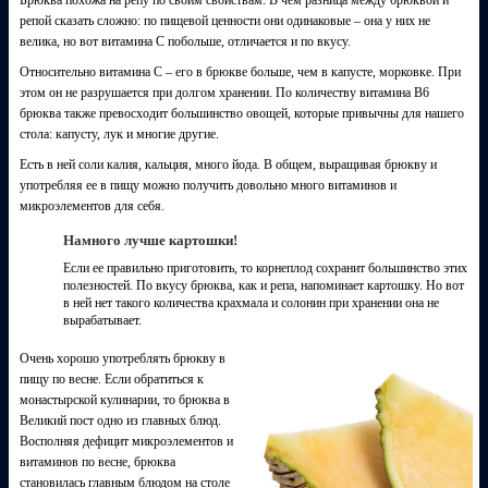
репой сказать сложно: по пищевой ценности они одинаковые – она у них не
велика, но вот витамина С побольше, отличается и по вкусу.
Относительно витамина С – его в брюкве больше, чем в капусте, морковке. При
этом он не разрушается при долгом хранении. По количеству витамина B6
брюква также превосходит большинство овощей, которые привычны для нашего
стола: капусту, лук и многие другие.
Есть в ней соли калия, кальция, много йода. В общем, выращивая брюкву и
употребляя ее в пищу можно получить довольно много витаминов и
микроэлементов для себя.
Намного лучше картошки!
Если ее правильно приготовить, то корнеплод сохранит большинство этих
полезностей. По вкусу брюква, как и репа, напоминает картошку. Но вот
в ней нет такого количества крахмала и солонин при хранении она не
вырабатывает.
Очень хорошо употреблять брюкву в
пищу по весне. Если обратиться к
монастырской кулинарии, то брюква в
Великий пост одно из главных блюд.
Восполняя дефицит микроэлементов и
витаминов по весне, брюква
становилась главным блюдом на столе