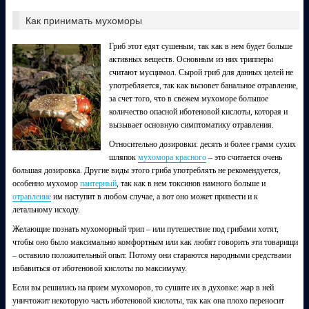
Как принимать мухоморы
Гриб этот едят сушеным, так как в нем будет больше
активных веществ. Основным из них трипперы
считают мусцимол. Сырой гриб для данных целей не
употребляется, так как вызовет банальное отравление,
за счет того, что в свежем мухоморе большое
количество опасной иботеновой кислоты, которая и
вызывает основную симптоматику отравления.
Относительно дозировки: десять и более грамм сухих
шляпок
мухомора красного
– это считается очень
большая дозировка. Другие виды этого гриба употреблять не рекомендуется,
особенно мухомор
пантерный
, так как в нем токсинов намного больше и
отравление
им наступит в любом случае, а вот оно может привести и к
летальному исходу.
Желающие познать мухоморный трип – или путешествие под грибами хотят,
чтобы оно было максимально комфортным или как любят говорить эти товарищи
– оставило положительный опыт. Потому они стараются народными средствами
избавиться от иботеновой кислоты по максимуму.
Если вы решились на прием мухоморов, то сушите их в духовке: жар в ней
уничтожит некоторую часть иботеновой кислоты, так как она плохо переносит