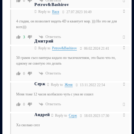
Ответить
0
Petrov&Bashirov
Reply to
Вася
27.07.2023 16:49
4 стадии, он позволяет видеть 4D и квантует мир. ))) Но это не для
всех)))
Ответить
3
Дмитрий
Reply to
Petrov&Bashirov
06.02.2024 21:41
50 грамм съел пантеры кидало по тысячилетиям, это было что-то,
одному не советую это делать
Ответить
0
Серж
Reply to
Женя
13.11.2022 22:54
Меня тоже 12 часов колбасило чуть с ума не сошел
Ответить
0
Андрей
Reply to
Серж
18.03.2023 17:30
Ха сколько сеел