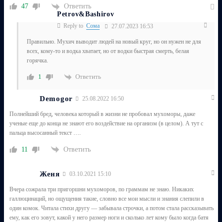
Ответить
47
Petrov&Bashirov
Reply to
Сома
27.07.2023 16:53
Правильно. Мухич выводит людей на новый круг, но он нужен не для
всех, кому-то и водка хватает, но от водки быстрая смерть, белая
горячка.
Ответить
1
Demogor
25.08.2022 16:50
Полнейший бред, человека который в жизни не пробовал мухоморы, даже
ученые еще до конца не знают его воздействие на организм (в целом). А тут с
пальца высосанный текст ….
Ответить
11
Женя
03.10.2021 15:10
Вчера сожрала три пригоршни мухоморов, по граммам не знаю. Никаких
галлюцинаций, но ощущения такие, словно все мои мысли и знания слепили в
один комок. Читала стихи другу — забывала строчки, а потом стала рассказывать
ему, как его зовут, какой у него размер ноги и сколько лет кому было когда батя