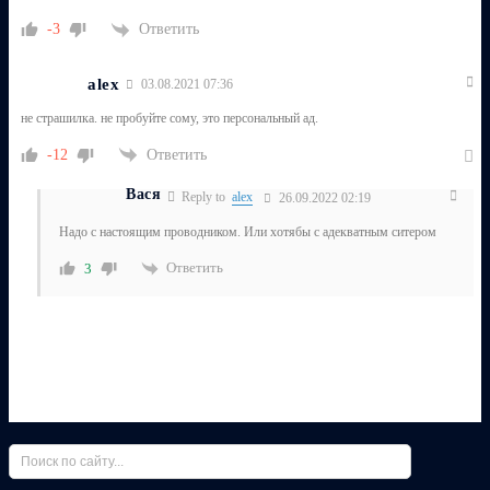
Ответить
-3
alex
03.08.2021 07:36
не страшилка. не пробуйте сому, это персональный ад.
Ответить
-12
Вася
Reply to
alex
26.09.2022 02:19
Надо с настоящим проводником. Или хотябы с адекватным ситером
Ответить
3