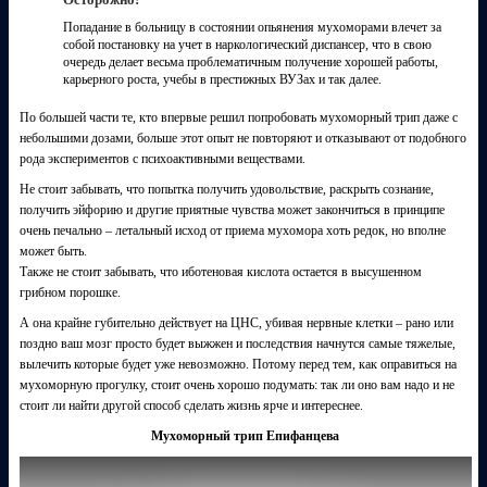
Попадание в больницу в состоянии опьянения мухоморами влечет за
собой постановку на учет в наркологический диспансер, что в свою
очередь делает весьма проблематичным получение хорошей работы,
карьерного роста, учебы в престижных ВУЗах и так далее.
По большей части те, кто впервые решил попробовать мухоморный трип даже с
небольшими дозами, больше этот опыт не повторяют и отказывают от подобного
рода экспериментов с психоактивными веществами.
Не стоит забывать, что попытка получить удовольствие, раскрыть сознание,
получить эйфорию и другие приятные чувства может закончиться в принципе
очень печально – летальный исход от приема мухомора хоть редок, но вполне
может быть.
Также не стоит забывать, что иботеновая кислота остается в высушенном
грибном порошке.
А она крайне губительно действует на ЦНС, убивая нервные клетки – рано или
поздно ваш мозг просто будет выжжен и последствия начнутся самые тяжелые,
вылечить которые будет уже невозможно. Потому перед тем, как оправиться на
мухоморную прогулку, стоит очень хорошо подумать: так ли оно вам надо и не
стоит ли найти другой способ сделать жизнь ярче и интереснее.
Мухоморный трип Епифанцева