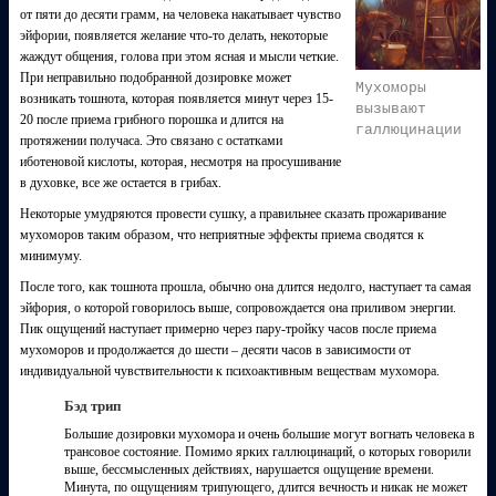
от пяти до десяти грамм, на человека накатывает чувство
эйфории, появляется желание что-то делать, некоторые
жаждут общения, голова при этом ясная и мысли четкие.
При неправильно подобранной дозировке может
Мухоморы
возникать тошнота, которая появляется минут через 15-
вызывают
20 после приема грибного порошка и длится на
галлюцинации
протяжении получаса. Это связано с остатками
иботеновой кислоты, которая, несмотря на просушивание
в духовке, все же остается в грибах.
Некоторые умудряются провести сушку, а правильнее сказать прожаривание
мухоморов таким образом, что неприятные эффекты приема сводятся к
минимуму.
После того, как тошнота прошла, обычно она длится недолго, наступает та самая
эйфория, о которой говорилось выше, сопровождается она приливом энергии.
Пик ощущений наступает примерно через пару-тройку часов после приема
мухоморов и продолжается до шести – десяти часов в зависимости от
индивидуальной чувствительности к психоактивным веществам мухомора.
Бэд трип
Большие дозировки мухомора и очень большие могут вогнать человека в
трансовое состояние. Помимо ярких галлюцинаций, о которых говорили
выше, бессмысленных действиях, нарушается ощущение времени.
Минута, по ощущениям трипующего, длится вечность и никак не может