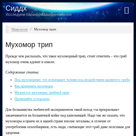
Сиддх
Исследуем паранормальные явления
Микология
/
Мухомор трип
Мухомор трип
Прежде чем рассказать, что такое мухоморный трип, стоит отметить – что гриб
мухомор очень ядовит и опасен.
Содержание статьи:
Под мухоморами: что испытывает человек под воздействием ядовитого гриба
Как принимать мухоморы
Мужик ест мухоморы: грибной трип
Применяйте осторожно
Для большинства любителей экспериментов такой поход «за прекрасным»
заканчивается на больничной койке под капельницей. Надо так же сказать, что
мухоморы и прием их в нашей стране вполне легальны, в отличие от
употребления псилобицинов, есть люди, считающие этот гриб даже полезным для
здоровья.