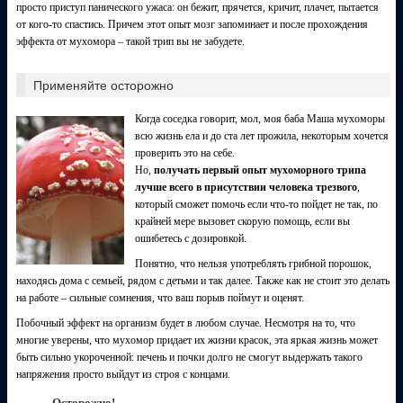
просто приступ панического ужаса: он бежит, прячется, кричит, плачет, пытается
от кого-то спастись. Причем этот опыт мозг запоминает и после прохождения
эффекта от мухомора – такой трип вы не забудете.
Применяйте осторожно
Когда соседка говорит, мол, моя баба Маша мухоморы
всю жизнь ела и до ста лет прожила, некоторым хочется
проверить это на себе.
Но,
получать первый опыт мухоморного трипа
лучше всего в присутствии человека трезвого
,
который сможет помочь если что-то пойдет не так, по
крайней мере вызовет скорую помощь, если вы
ошибетесь с дозировкой.
Понятно, что нельзя употреблять грибной порошок,
находясь дома с семьей, рядом с детьми и так далее. Также как не стоит это делать
на работе – сильные сомнения, что ваш порыв поймут и оценят.
Побочный эффект на организм будет в любом случае. Несмотря на то, что
многие уверены, что мухомор придает их жизни красок, эта яркая жизнь может
быть сильно укороченной: печень и почки долго не смогут выдержать такого
напряжения просто выйдут из строя с концами.
Осторожно!