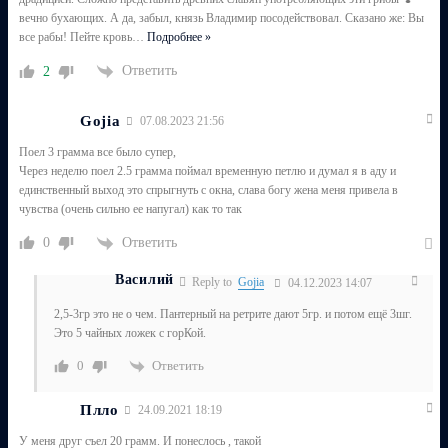
вечно бухающих. А да, забыл, князь Владимир посодействовал. Сказано же: Вы
все рабы! Пейте кровь
…
Подробнее »
Ответить
2
Gojia
07.08.2023 21:56
Поел 3 грамма все было супер,
Через неделю поел 2.5 грамма поймал временную петлю и думал я в аду и
единственный выход это спрыгнуть с окна, слава богу жена меня привела в
чувства (очень сильно ее напугал) как то так
Ответить
0
Василий
Reply to
Gojia
04.12.2023 14:07
2,5-3гр это не о чем. Пантерный на ретрите дают 5гр. и потом ещё 3шг.
Это 5 чайных ложек с горКой.
Ответить
0
Плло
24.09.2021 18:19
У меня друг съел 20 грамм. И понеслось , такой