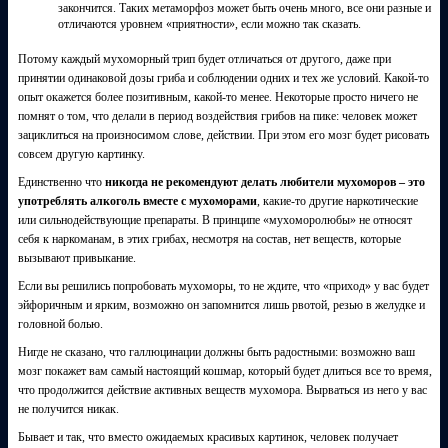
закончится. Таких метаморфоз может быть очень много, все они разные и
отличаются уровнем «приятности», если можно так сказать.
Потому каждый мухоморный трип будет отличаться от другого, даже при
принятии одинаковой дозы гриба и соблюдении одних и тех же условий. Какой-то
опыт окажется более позитивным, какой-то менее. Некоторые просто ничего не
помнят о том, что делали в период воздействия грибов на пике: человек может
зациклиться на произносимом слове, действии. При этом его мозг будет рисовать
совсем другую картинку.
Единственно что
никогда не рекомендуют делать любители мухоморов – это
употреблять алкоголь вместе с мухоморами
, какие-то другие наркотические
или сильнодействующие препараты. В принципе «мухоморолюбы» не относят
себя к наркоманам, в этих грибах, несмотря на состав, нет веществ, которые
вызывают привыкание.
Если вы решились попробовать мухоморы, то не ждите, что «приход» у вас будет
эйфоричным и ярким, возможно он запомнится лишь рвотой, резью в желудке и
головной болью.
Нигде не сказано, что галлюцинации должны быть радостными: возможно ваш
мозг покажет вам самый настоящий кошмар, который будет длиться все то время,
что продолжится действие активных веществ мухомора. Вырваться из него у вас
не получится никак.
Бывает и так, что вместо ожидаемых красивых картинок, человек получает