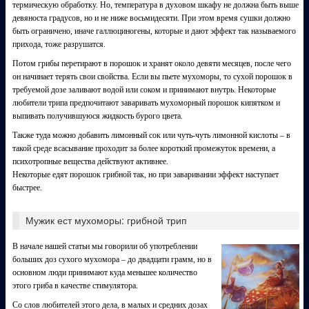
термическую обработку. Но, температура в духовом шкафу не должна быть выше
девяноста градусов, но и не ниже восьмидесяти. При этом время сушки должно
быть ограничено, иначе галлюциногены, которые и дают эффект так называемого
прихода, тоже разрушатся.
Потом грибы перетирают в порошок и хранят около девяти месяцев, после чего
он начинает терять свои свойства. Если вы пьете мухоморы, то сухой порошок в
требуемой дозе заливают водой или соком и принимают внутрь. Некоторые
любители трипа предпочитают заваривать мухоморный порошок кипятком и
выпивать получившуюся жидкость бурого цвета.
Также туда можно добавить лимонный сок или чуть-чуть лимонной кислоты – в
такой среде всасывание проходит за более короткий промежуток времени, а
психотропные вещества действуют активнее.
Некоторые едят порошок грибной так, но при заваривании эффект наступает
быстрее.
Мужик ест мухоморы: грибной трип
В начале нашей статьи мы говорили об употреблении
больших доз сухого мухомора – до двадцати грамм, но в
основном люди принимают куда меньшее количество
этого гриба в качестве стимулятора.
Со слов любителей этого дела, в малых и средних дозах