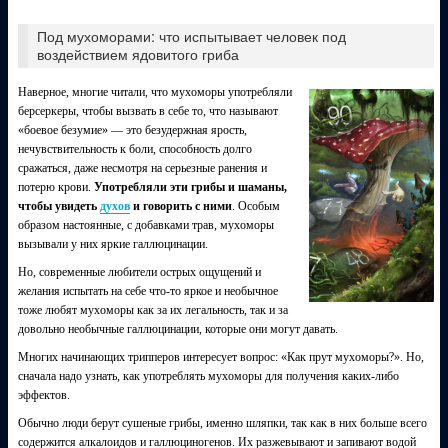
Под мухоморами: что испытывает человек под
воздействием ядовитого гриба
Наверное, многие читали, что мухоморы употребляли
берсеркеры, чтобы вызвать в себе то, что называют
«боевое безумие» — это безудержная ярость,
нечувствительность к боли, способность долго
сражаться, даже несмотря на серьезные ранения и
потерю крови.
Употребляли эти грибы и шаманы,
чтобы увидеть
духов
и говорить с ними
. Особым
образом настоянные, с добавками трав, мухоморы
вызывали у них яркие галлюцинации.
Но, современные любители острых ощущений и
желания испытать на себе что-то яркое и необычное
тоже любят мухоморы как за их легальность, так и за
довольно необычные галлюцинации, которые они могут давать.
Многих начинающих трипперов интересует вопрос: «Как прут мухоморы?». Но,
сначала надо узнать, как употреблять мухоморы для получения каких-либо
эффектов.
Обычно люди берут сушеные грибы, именно шляпки, так как в них больше всего
содержится алкалоидов и галлюциногенов. Их разжевывают и запивают водой