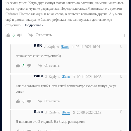
из семьи ушёл. Когда друг скинул фотки какого-то растения, на меня накатилась
адовая тревога, чуть не разрыдалась. Перепутала стихи Маяковского с треками
Сабатон. Повторяла одни и те же слова, в попытке вспомнить другие. А у меня
ещё и рвоты никогда не бывает, рефлекса нет, закинулась в десять вечера —
отпустило
…
Подробнее »
Ответить
8
ВВВ
Reply to
Женя
02.11.2021 16:01
похоже все ещё не отпустило))
Ответить
5
таня
Reply to
Женя
09.11.2021 10:35
как вы готовили грибы. при какой температуре сколько минут. дацте
совет
Ответить
0
Вася
Reply to
Женя
26.09.2022 02:18
Я называю это 2 стадией. На 3 мир распадается