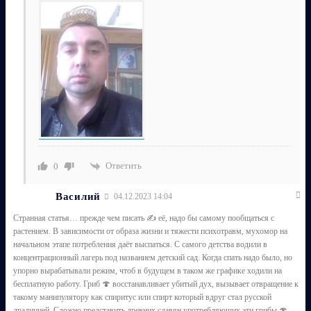
Ответить
0
Василий
04.12.2023 14:04
Странная статья… прежде чем писать ✍️ её, надо бы самому пообщаться с
растением. В зависимости от образа жизни и тяжести психотравм, мухомор на
начальном этапе потребления даёт выспаться. С самого детства водили в
концентрационный лагерь под названием детский сад. Когда спать надо было, но
упорно вырабатывали режим, чтоб в будущем в таком же графике ходили на
бесплатную работу. Гриб 🍄 восстанавливает убитый дух, вызывает отвращение к
такому манипулятору как спиритус или спирт который вдруг стал русской
драдицией. Сложно представить древних славян употребляющих эти грибы 🍄