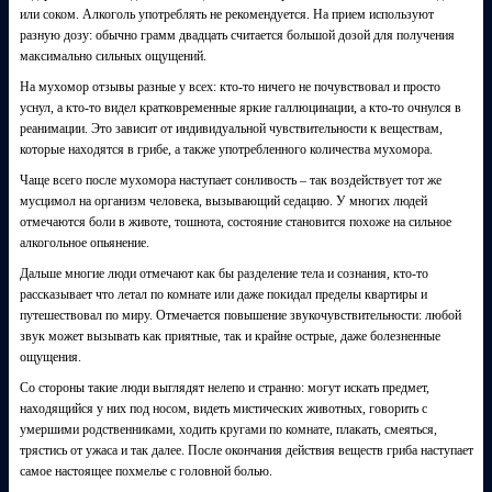
или соком. Алкоголь употреблять не рекомендуется. На прием используют
разную дозу: обычно грамм двадцать считается большой дозой для получения
максимально сильных ощущений.
На мухомор отзывы разные у всех: кто-то ничего не почувствовал и просто
уснул, а кто-то видел кратковременные яркие галлюцинации, а кто-то очнулся в
реанимации. Это зависит от индивидуальной чувствительности к веществам,
которые находятся в грибе, а также употребленного количества мухомора.
Чаще всего после мухомора наступает сонливость – так воздействует тот же
мусцимол на организм человека, вызывающий седацию. У многих людей
отмечаются боли в животе, тошнота, состояние становится похоже на сильное
алкогольное опьянение.
Дальше многие люди отмечают как бы разделение тела и сознания, кто-то
рассказывает что летал по комнате или даже покидал пределы квартиры и
путешествовал по миру. Отмечается повышение звукочувствительности: любой
звук может вызывать как приятные, так и крайне острые, даже болезненные
ощущения.
Со стороны такие люди выглядят нелепо и странно: могут искать предмет,
находящийся у них под носом, видеть мистических животных, говорить с
умершими родственниками, ходить кругами по комнате, плакать, смеяться,
трястись от ужаса и так далее. После окончания действия веществ гриба наступает
самое настоящее похмелье с головной болью.