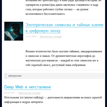
Большинство зрителей идут в кино ради зрелища и истории, но
сценаристы и режиссёры давно научились «зашивать» в кадр
слои, которые работают глубже логики — на уровне
коллективного бессознательного.
Эзотерические символы и тайные ключи
в цифровую эпоху
12.12.2023
/
Мистические истории
Веками человечество было окутано тайнами, закодированными
в символах и знаках. От древнеегипетских иероглифов до
мистических рун викингов – каждый из этих символов нес в
себе скрытый смысл, доступный лишь избранным.
интересное
Deep Web и нетсталкинг
04.02.2017
/
Мистические истории
Нетсталкинг (от internet stalking) — деятельность направленная на поиск скрытой
информации в недрах интернета.