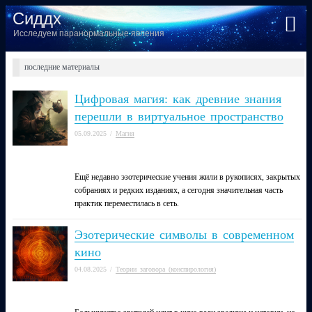
Сиддх
Исследуем паранормальные явления
последние материалы
Цифровая магия: как древние знания
перешли в виртуальное пространство
05.09.2025
/
Магия
Ещё недавно эзотерические учения жили в рукописях, закрытых
собраниях и редких изданиях, а сегодня значительная часть
практик переместилась в сеть.
Эзотерические символы в современном
кино
04.08.2025
/
Теории заговора (конспирология)