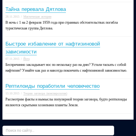
Тайна перевала Дятлова
28.11.2015
/
Мистические истории
В ночь с 1 на 2 февраля 1959 года при странных обстоятельствах погибла
туристическая группа Дятлова.
Быстрое избавление от нафтизиновой
зависимости
07.11.2015
/
Йога
Беспричинно закладывает нос по нескольку раз на дню? Устали таскать с собой
нафтизин? Узнайте как раз и навсегда покончить с нафтизиновой зависимостью.
Рептилоиды поработили человечество
13.10.2015
/
Теории заговора (конспирология)
Рассмотрим факты и вымыслы популярной теории заговора, будто рептилоиды
являются скрытыми хозяевами планеты Земля.